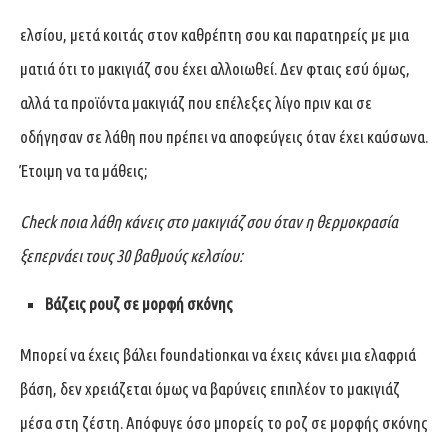
ελσίου, μετά κοιτάς στον καθρέπτη σου και παρατηρείς με μια
ματιά ότι το μακιγιάζ σου έχει αλλοιωθεί. Δεν φταις εσύ όμως,
αλλά τα προϊόντα μακιγιάζ που επέλεξες λίγο πριν και σε
οδήγησαν σε λάθη που πρέπει να αποφεύγεις όταν έχει καύσωνα.
Έτοιμη να τα μάθεις;
Check
ποια λάθη κάνεις στο μακιγιάζ σου όταν η θερμοκρασία
ξεπερνάει τους 30 βαθμούς κελσίου:
Βάζεις ρουζ σε μορφή σκόνης
Μπορεί να έχεις βάλει foundationκαι να έχεις κάνει μια ελαφριά
βάση, δεν χρειάζεται όμως να βαρύνεις επιπλέον το μακιγιάζ
μέσα στη ζέστη. Απόφυγε όσο μπορείς το ροζ σε μορφής σκόνης