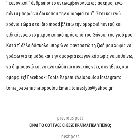
''κανονικοί'' άνθρωποι το αντιλαμβάνονται ως άσχημο, εγώ
πάντα μπορώ να δω κάπου την ομορφιά του''. Έτσι και εγώ
χρόνια τώρα στο ίδιο mood βλέπω την ομορφιά παντού και
ειδικότερα στο μικροσκοπικό πρόσωπο του Θάνου, του γιού μου.
Κατά τ’ άλλα δύσκολα μπορώ να φανταστώ τη ζωή μου χωρίς να
γράφω για τη μόδα και την ομορφιά και γενικά χωρίς να μαθαίνω,
να δημιουργώ και να ανακαλύπτω συνεχώς νέες συνήθειες και
ομορφιές! Facebook: Tonia Papamichalopoulou Instagram:
tonia_papamichalopoulou Email:
toniastyle@yahoo.gr
previous post
ΕΙΝΑΙ ΤΟ COTTAGE CHEESE ΠΡΑΓΜΑΤΙΚΑ ΥΓΙΕΙΝΟ;
next post