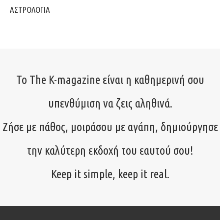
ΑΣΤΡΟΛΟΓΙΑ
Το The K-magazine είναι η καθημερινή σου
υπενθύμιση να ζεις αληθινά.
Ζήσε με πάθος, μοιράσου με αγάπη, δημιούργησε
την καλύτερη εκδοχή του εαυτού σου!
Keep it simple, keep it real.