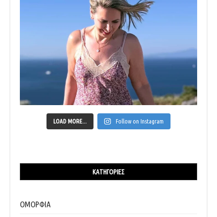
LOAD MORE...
Follow on Instagram
ΚΑΤΗΓΟΡΊΕΣ
ΟΜΟΡΦΙΑ