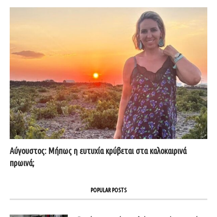
Αύγουστος: Μήπως η ευτυχία κρύβεται στα καλοκαιρινά
πρωινά;
POPULAR POSTS