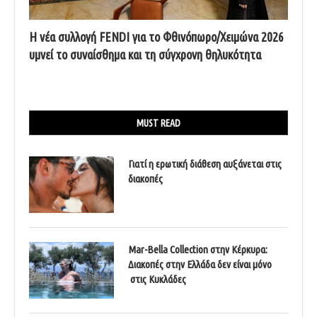
Η νέα συλλογή FENDI για το Φθινόπωρο/Χειμώνα 2026
υμνεί το συναίσθημα και τη σύγχρονη θηλυκότητα
MUST READ
Γιατί η ερωτική διάθεση αυξάνεται στις
διακοπές
Mar-Bella Collection στην Κέρκυρα:
Διακοπές στην Ελλάδα δεν είναι μόνο
στις Κυκλάδες