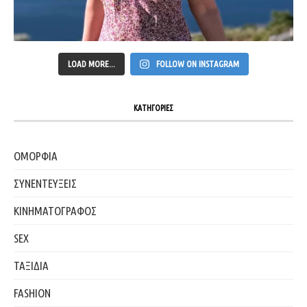
LOAD MORE...
FOLLOW ON INSTAGRAM
ΚΑΤΗΓΟΡΙΕΣ
ΟΜΟΡΦΙΑ
ΣΥΝΕΝΤΕΥΞΕΙΣ
ΚΙΝΗΜΑΤΟΓΡΑΦΟΣ
SEX
ΤΑΞΙΔΙΑ
FASHION