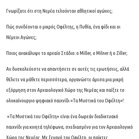
Γνωρίζατε ότι στη Νεμέα τελούνταν αθλητικοί αγώνες;
Πώς συνδέονται ο μικρός Οφέλτης, η Πυθία, ένα φίδι και οι
Νέμεοι Αγώνες;
Ποιος ανακάλυψε το αρχαίο Στάδιο: ο Miller, ο Milner ή ο Ziller;
Αν δυσκολεύεστε να απαντήσετε σε αυτές τις ερωτήσεις, αλλά
θέλετε να μάθετε περισσότερα, οργανώστε άμεσα μια μικρή
εξόρμηση στον Αρχαιολογικό Χώρο της Νεμέας και παίξτε το
ολοκαίνουργιο ψηφιακό παιχνίδι «Τα Μυστικά του Οφέλτη»!
«Τα Μυστικά του Οφέλτη» είναι ένα δωρεάν διαδικτυακό
παιχνίδι για κινητά τηλέφωνα, σχεδιασμένο για τον Αρχαιολογικό
Χώρο της Νεμέας. Με ξεναγό τον Οφέλτη, οι παίκτες