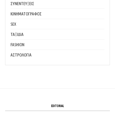
ΣΥΝΕΝΤΕΥΞΕΙΣ
ΚΙΝΗΜΑΤΟΓΡΑΦΟΣ
SEX
ΤΑΞΙΔΙΑ
FASHION
ΑΣΤΡΟΛΟΓΙΑ
EDITORIAL