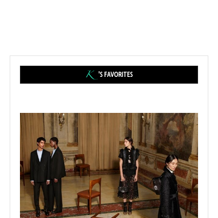
'S FAVORITES