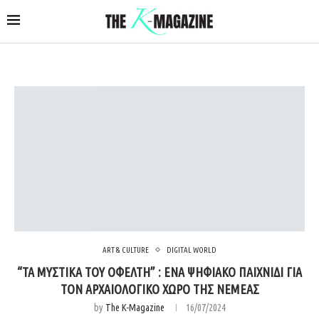
ART & CULTURE
DIGITAL WORLD
“ΤΑ ΜΥΣΤΙΚΑ ΤΟΥ ΟΦΕΛΤΗ” : ΕΝΑ ΨΗΦΙΑΚΟ ΠΑΙΧΝΙΔΙ ΓΙΑ
ΤΟΝ ΑΡΧΑΙΟΛΟΓΙΚΟ ΧΩΡΟ ΤΗΣ ΝΕΜΕΑΣ
by
The K-Magazine
16/07/2024