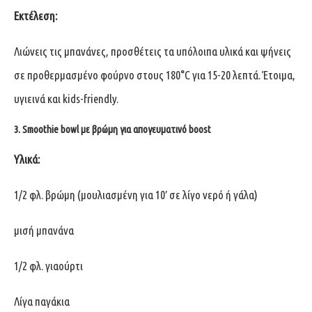
Εκτέλεση:
Λιώνεις τις μπανάνες, προσθέτεις τα υπόλοιπα υλικά και ψήνεις
σε προθερμασμένο φούρνο στους 180°C για 15-20 λεπτά. Έτοιμα,
υγιεινά και kids-friendly.
3. Smoothie bowl με βρώμη για απογευματινό boost
Υλικά:
1/2 φλ. βρώμη (μουλιασμένη για 10′ σε λίγο νερό ή γάλα)
μισή μπανάνα
1/2 φλ. γιαούρτι
Λίγα παγάκια