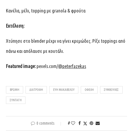
Κανέλα, μέλι, topping με granola & φρούτα
Εκτέλεση:
Χτύπησε στο blender μέχρι να γίνει κρεμώδες. Ρίξε toppings από
πάνω και απόλαυσε με κουτάλι.
Featured image:
pexels.com/
@peterfazekas
ΒΡΏΜΗ
ΔΙΑΤΡΟΦΉ
ΕΥΗ ΜΑΚΑΒΕΛΟΥ
ΟΦΈΛΗ
ΣΥΜΒΟΥΛΈΣ
ΣΥΝΤΑΓΉ
0 comments
0