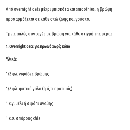
Από overnight oats μέχρι μπισκότα και smoothies, η βρώμη
προσαρμόζεται σε κάθε στιλ ζωής και γούστο.
Τρεις απλές συνταγές με βρώμη για κάθε στιγμή της μέρας
1. Overnight oats για πρωινό χωρίς κόπο
Υλικά:
1/2 φλ. νιφάδες βρώμης
1/2 φλ. φυτικό γάλα (ή ό,τι προτιμάς)
1 κ.γ. μέλι ή σιρόπι αγαύης
1 κ.σ. σπόρους chia