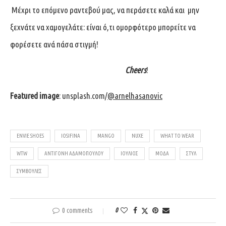
Μέχρι το επόμενο ραντεβού μας, να περάσετε καλά και μην
ξεχνάτε να χαμογελάτε: είναι ό,τι ομορφότερο μπορείτε να
φορέσετε ανά πάσα στιγμή!
Cheers
!
Featured image
: unsplash.com/
@arnelhasanovic
ENVIE SHOES
IOSIFINA
MANGO
NUXE
WHAT TO WEAR
WTW
ΑΝΤΙΓΌΝΗ ΑΔΑΜΟΠΟΎΛΟΥ
ΙΟΎΛΙΟΣ
ΜΌΔΑ
ΣΤΥΛ
ΣΥΜΒΟΥΛΈΣ
0 comments
0