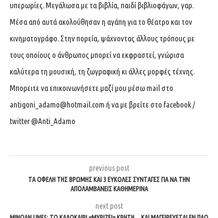
υπερωρίες. Μεγάλωσα με τα βιβλία, παιδί βιβλιοφάγων, γαρ.
Μέσα από αυτά ακολούθησαν η αγάπη για το θέατρο και τον
κινηματογράφο. Στην πορεία, ψάχνοντας άλλους τρόπους με
τους οποίους ο άνθρωπος μπορεί να εκφραστεί, γνώρισα
καλύτερα τη μουσική, τη ζωγραφική κι άλλες μορφές τέχνης.
Μπορειτε να επικοινωνήσετε μαζί μου μέσω mail στο
antigoni_adamo@hotmail.com
ή να με βρείτε στο facebook /
twitter @Anti_Adamo
previous post
ΤΑ ΟΦΈΛΗ ΤΗΣ ΒΡΏΜΗΣ ΚΑΙ 3 ΕΎΚΟΛΕΣ ΣΥΝΤΑΓΈΣ ΓΙΑ ΝΑ ΤΗΝ
ΑΠΟΛΑΜΒΆΝΕΙΣ ΚΑΘΗΜΕΡΙΝΆ
next post
MINOAN LINES: ΤΟ ΚΑΛΟΚΑΊΡΙ «ΜΥΡΊΖΕΙ» ΚΡΉΤΗ… ΚΑΙ ΜΑΓΕΙΡΕΎΕΤΑΙ ΕΝ ΠΛΩ