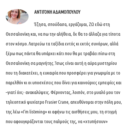
ΑΝΤΙΓΌΝΗ ΑΔΑΜΟΠΟΎΛΟΥ
Έζησα, σπούδασα, εργάζομαι, ΖΩ εδώ στη
Θεσσαλονίκη και, να πω την αλήθεια, δε θα το άλλαζα για τίποτα
στον κόσμο. Λατρεύω τα ταξίδια εντός κι εκτός συνόρων, αλλά
ξέρω πως πάντα θα υπάρχει κάτι που θα με τραβάει πίσω στη
Θεσσαλονίκη σα μαγνήτης. Ίσως είναι αυτή η αύρα μυστηρίου
που τη διακατέχει, η ευκαιρία που προσφέρει για γνωριμία με το
παρελθόν κι οι υποσχέσεις που δίνει για καινούριες εμπειρίες και
–γιατί όχι;- ανακαλύψεις. Φέρνοντας, λοιπόν, στο μυαλό μου τον
τηλεοπτικό ψυχίατρο Frasier Crane, απευθύνομαι στην πόλη μου,
της λέω «I’m listening» κι αφήνω τις αισθήσεις μου, τη στιγμή
που αφουγκράζονται τους παλμούς της, να «χτυπήσουν»