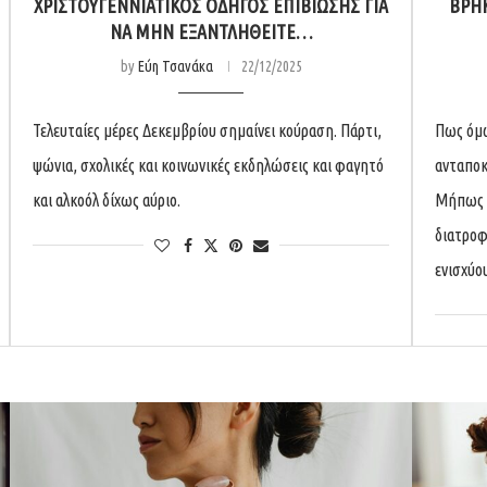
ΧΡΙΣΤΟΥΓΕΝΝΙΆΤΙΚΟΣ ΟΔΗΓΌΣ ΕΠΙΒΊΩΣΗΣ ΓΙΑ
ΒΡΉΚ
ΝΑ ΜΗΝ ΕΞΑΝΤΛΗΘΕΊΤΕ…
by
Εύη Τσανάκα
22/12/2025
Τελευταίες μέρες Δεκεμβρίου σημαίνει κούραση. Πάρτι,
Πως όμω
ψώνια, σχολικές και κοινωνικές εκδηλώσεις και φαγητό
ανταποκ
και αλκοόλ δίχως αύριο.
Μήπως τ
διατροφ
ενισχύο