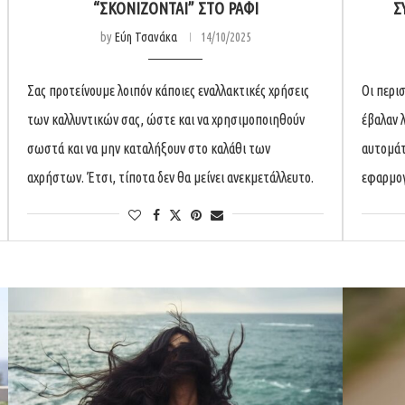
“ΣΚΟΝΊΖΟΝΤΑΙ” ΣΤΟ ΡΆΦΙ
Σ
by
Εύη Τσανάκα
14/10/2025
Σας προτείνουμε λοιπόν κάποιες εναλλακτικές χρήσεις
Οι περι
των καλλυντικών σας, ώστε και να χρησιμοποιηθούν
έβαλαν 
σωστά και να μην καταλήξουν στο καλάθι των
αυτομάτ
αχρήστων. Έτσι, τίποτα δεν θα μείνει ανεκμετάλλευτο.
εφαρμογ