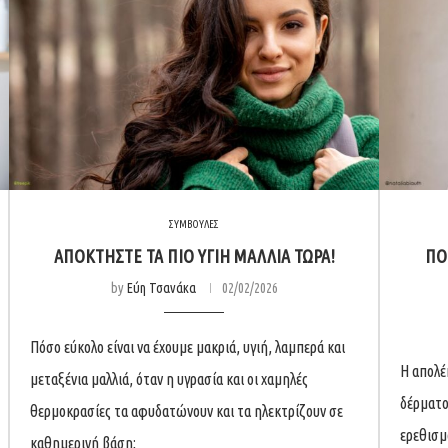
ΣΥΜΒΟΥΛΕΣ
ΑΠΟΚΤΉΣΤΕ ΤΑ ΠΙΟ ΥΓΙΉ ΜΑΛΛΙΆ ΤΩΡΑ!
ΠΌ
by
Εύη Τσανάκα
02/02/2026
Πόσο εύκολο είναι να έχουμε μακριά, υγιή, λαμπερά και
Η απολέ
μεταξένια μαλλιά, όταν η υγρασία και οι χαμηλές
δέρματο
θερμοκρασίες τα αφυδατώνουν και τα ηλεκτρίζουν σε
ερεθισμ
καθημερινή βάση;