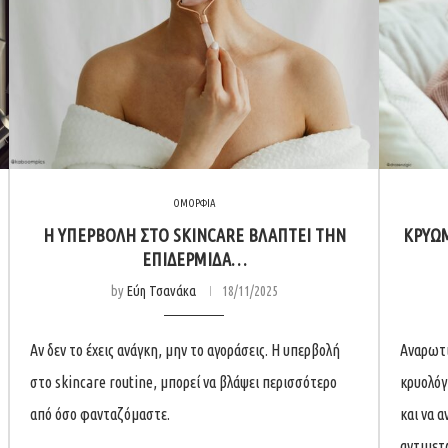
ΟΜΟΡΦΙΑ
Η ΥΠΕΡΒΟΛΉ ΣΤΟ SKINCARE ΒΛΆΠΤΕΙ ΤΗΝ
ΚΡΎΩΜ
ΕΠΙΔΕΡΜΊΔΑ…
by
Εύη Τσανάκα
18/11/2025
Αν δεν το έχεις ανάγκη, μην το αγοράσεις. Η υπερβολή
Αναρωτι
στο skincare routine, μπορεί να βλάψει περισσότερο
κρυολόγ
από όσο φανταζόμαστε.
και να 
αντιμετ