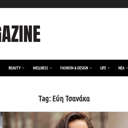
BEAUTY
WELLNESS
FASHION & DESIGN
LIFE
ΝΈΑ
Tag:
Εύη Τσανάκα