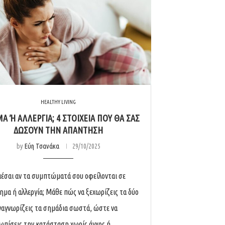
HEALTHY LIVING
Α Ή ΑΛΛΕΡΓΊΑ; 4 ΣΤΟΙΧΕΊΑ ΠΟΥ ΘΑ ΣΑΣ Δ
ΏΣΟΥΝ ΤΗΝ ΑΠΆΝΤΗΣΗ
by
Εύη Τσανάκα
29/10/2025
έσαι αν τα συμπτώματά σου οφείλονται σε
ημα ή αλλεργία; Μάθε πώς να ξεχωρίζεις τα δύο
αναγνωρίζεις τα σημάδια σωστά, ώστε να
ωπίσεις την κατάσταση χωρίς άγχος ή …