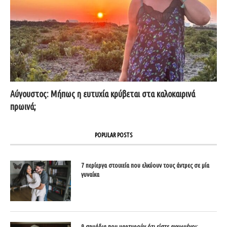
Αύγουστος: Μήπως η ευτυχία κρύβεται στα καλοκαιρινά
πρωινά;
POPULAR POSTS
7 περίεργα στοιχεία που ελκύουν τους άντρες σε μία
γυναίκα
9 σημάδια που μαρτυρούν ότι είστε αγχωμένοι;