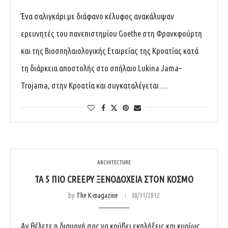
Ένα σαλιγκάρι με διάφανο κέλυφος ανακάλυψαν
ερευνητές του πανεπιστημίου Goethe στη Φρανκφούρτη
και της Βιοσπηλαιολογικής Εταιρείας της Κροατίας κατά
τη διάρκεια αποστολής στο σπήλαιο Lukina Jama–
Trojama, στην Κροατία και συγκαταλέγεται …
ARCHITECTURE
ΤΑ 5 ΠΙΟ CREEPY ΞΕΝΟΔΟΧΕΊΑ ΣΤΟΝ ΚΌΣΜΟ
by
The K-magazine
30/11/2012
Αν θέλετε η διαμονή σας να κρύβει εκπλήξεις και κυρίως