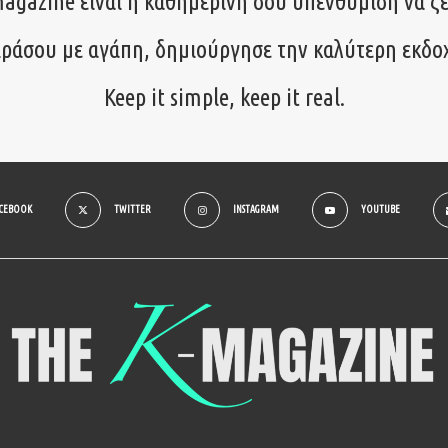
agazine είναι η καθημερινή σου υπενθύμιση να ζε
ιράσου με αγάπη, δημιούργησε την καλύτερη εκδο
Keep it simple, keep it real.
ACEBOOK
TWITTER
INSTAGRAM
YOUTUBE