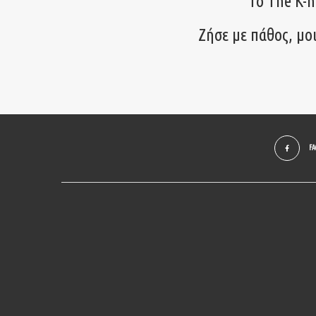
Το The K-m
Ζήσε με πάθος, μο
F