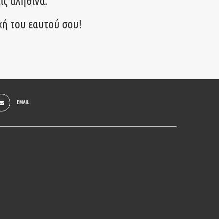
ις αληθινά.
χή του εαυτού σου!
EMAIL