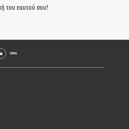
χή του εαυτού σου!
EMAIL