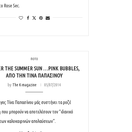
το Rose Sec.
ΠΟΤΟ
R THE SUMMER SUN …PINK BUBBLES,
ΑΠΌ ΤΗΝ ΤΊΝΑ ΠΑΠΑΣΊΝΟΥ
by
The K-magazine
05/07/2014
όγος Τίνα Παπασίνου μάς συστήνει τα ροζέ
που μπορούν να αποτελέσουν τον “ιδανικό
των καλοκαιρινών απολαύσεων”.