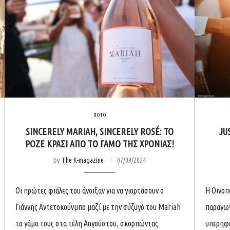
ΠΟΤΟ
SINCERELY MARIAH, SINCERELY ROSÉ: TO
JU
ΡΟΖΕ ΚΡΑΣΙ ΑΠΟ ΤΟ ΓΑΜΟ ΤΗΣ ΧΡΟΝΙΑΣ!
by
The K-magazine
07/09/2024
Οι πρώτες φιάλες του άνοιξαν για να γιορτάσουν ο
Η Οινοπ
Γιάννης Αντετοκούνμπο μαζί με την σύζυγό του Mariah
παραγωγ
το γάμο τους στα τέλη Αυγούστου, σκορπώντας
υπερηφά