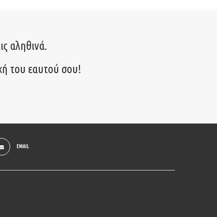
ις αληθινά.
χή του εαυτού σου!
EMAIL