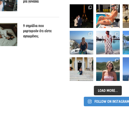
μία γυναίκα
9 σημάδια που
μαρτυρούν ότι είστε
αγχωμένοι;
LOAD MORE...
FOLLOW ON INSTAGRA