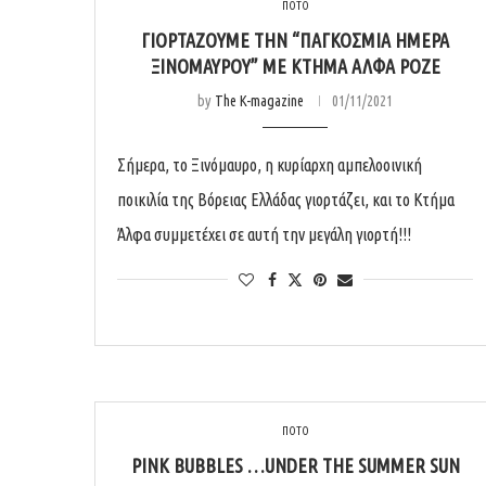
ΠΟΤΟ
ΓΙΟΡΤΆΖΟΥΜΕ ΤΗΝ “ΠΑΓΚΌΣΜΙΑ ΗΜΈΡΑ
ΞΙΝΌΜΑΥΡΟΥ” ΜΕ ΚΤΉΜΑ ΆΛΦΑ ΡΟΖΈ
by
The K-magazine
01/11/2021
Σήμερα, το Ξινόμαυρο, η κυρίαρχη αμπελοοινική
ποικιλία της Βόρειας Ελλάδας γιορτάζει, και το Κτήμα
Άλφα συμμετέχει σε αυτή την μεγάλη γιορτή!!!
ΠΟΤΟ
PINK BUBBLES …UNDER THE SUMMER SUN