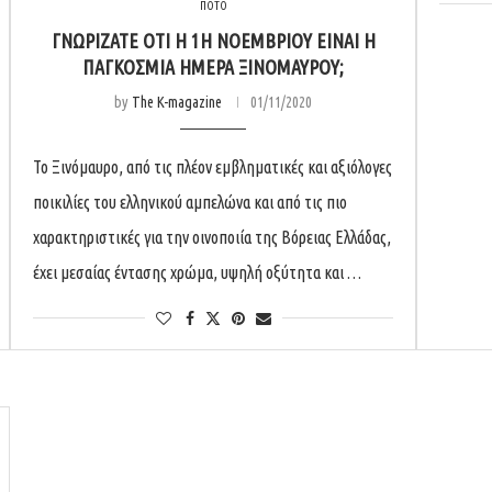
ΠΟΤΟ
ΓΝΩΡΊΖΑΤΕ ΌΤΙ Η 1Η ΝΟΕΜΒΡΊΟΥ ΕΊΝΑΙ Η
ΠΑΓΚΌΣΜΙΑ ΗΜΈΡΑ ΞΙΝΌΜΑΥΡΟΥ;
by
The K-magazine
01/11/2020
Το Ξινόμαυρο, από τις πλέον εμβληματικές και αξιόλογες
ποικιλίες του ελληνικού αμπελώνα και από τις πιο
χαρακτηριστικές για την οινοποιία της Βόρειας Ελλάδας,
έχει μεσαίας έντασης χρώμα, υψηλή οξύτητα και …