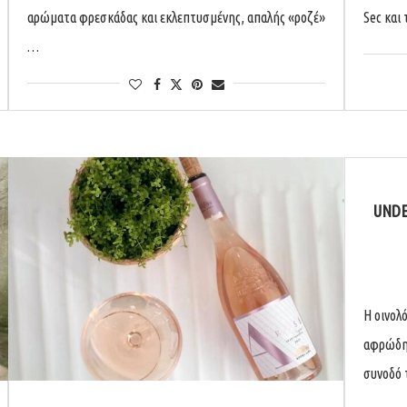
αρώματα φρεσκάδας και εκλεπτυσμένης, απαλής «ροζέ»
Sec και 
…
UNDE
Η οινολ
αφρώδη 
συνοδό 