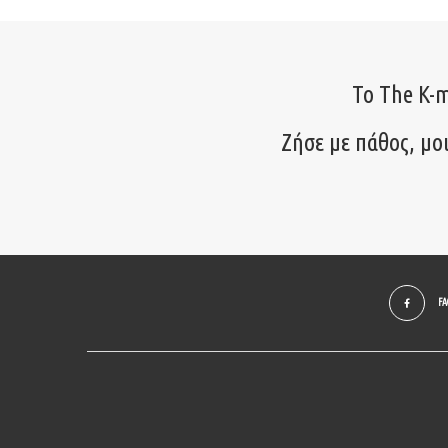
Το The K-m
Ζήσε με πάθος, μο
F