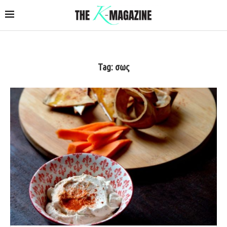
Tag:
σως