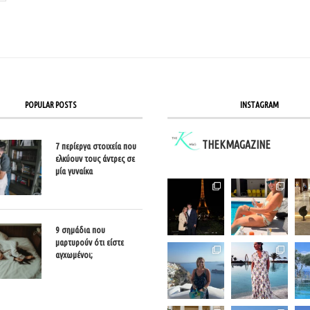
POPULAR POSTS
INSTAGRAM
THEKMAGAZINE
7 περίεργα στοιχεία που
ελκύουν τους άντρες σε
μία γυναίκα
9 σημάδια που
μαρτυρούν ότι είστε
αγχωμένοι;