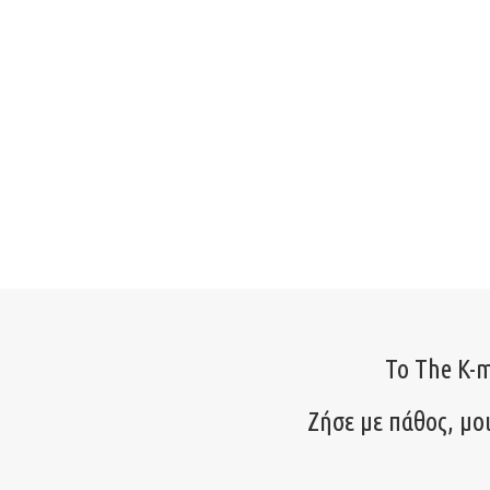
Το The K-m
Ζήσε με πάθος, μο