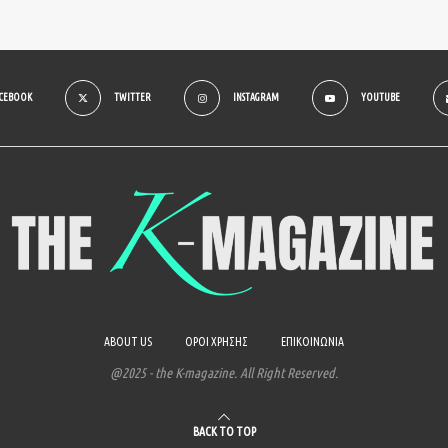
ACEBOOK
TWITTER
INSTAGRAM
YOUTUBE
ABOUT US
ΟΡΟΙ ΧΡΗΣΗΣ
ΕΠΙΚΟΙΝΩΝΙΑ
@2025 - the K-magazine. All Right Reserved.
BACK TO TOP