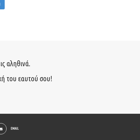
M
ις αληθινά.
χή του εαυτού σου!
EMAIL