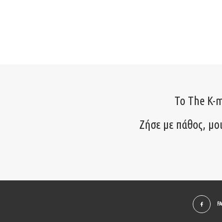
Το The K-m
Ζήσε με πάθος, μο
F