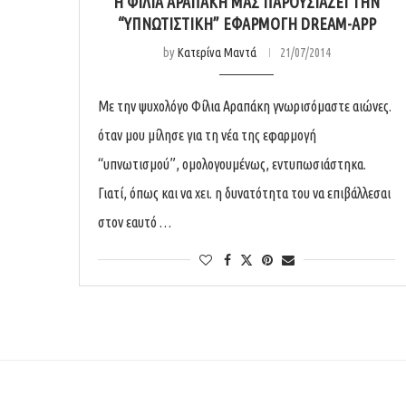
Η ΦΊΛΙΑ ΑΡΑΠΆΚΗ ΜΑΣ ΠΑΡΟΥΣΙΆΖΕΙ ΤΗΝ
“ΥΠΝΩΤΙΣΤΙΚΉ” ΕΦΑΡΜΟΓΉ DREAM-APP
by
Κατερίνα Μαντά
21/07/2014
Με την ψυχολόγο Φίλια Αραπάκη γνωρισόμαστε αιώνες.
όταν μου μίλησε για τη νέα της εφαρμογή
“υπνωτισμού”, ομολογουμένως, εντυπωσιάστηκα.
Γιατί, όπως και να χει. η δυνατότητα του να επιβάλλεσαι
στον εαυτό …