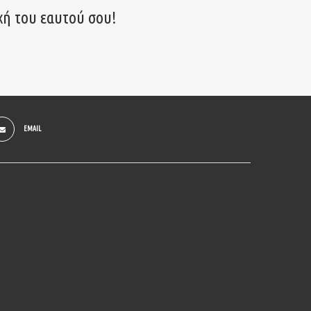
χή του εαυτού σου!
EMAIL