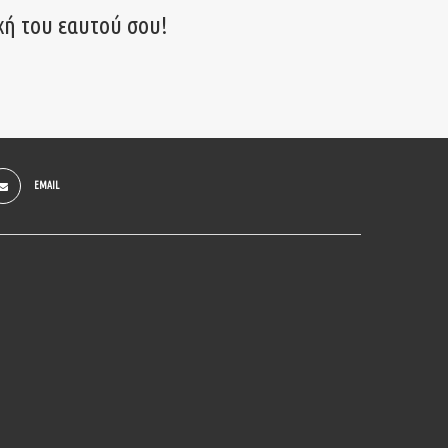
χή του εαυτού σου!
EMAIL