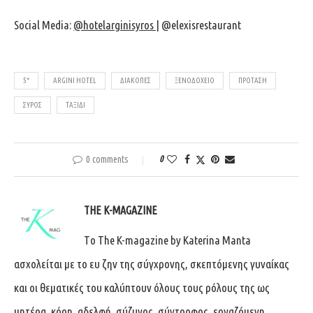
Social Media:
@hotelarginisyros
| @elexisrestaurant
5*
ARGINI HOTEL
ΔΙΑΚΟΠΈΣ
ΞΕΝΟΔΟΧΕΊΟ
ΠΡΌΤΑΣΗ
ΣΎΡΟΣ
ΤΑΞΊΔΙ
0 comments
0
THE K-MAGAZINE
Tο The K-magazine by Katerina Manta
ασχολείται με το ευ ζην της σύγχρονης, σκεπτόμενης γυναίκας
και οι θεματικές του καλύπτουν όλους τους ρόλους της ως
μητέρα, κόρη, αδελφή, σύζυγος, σύντροφος, εργαζόμενη.