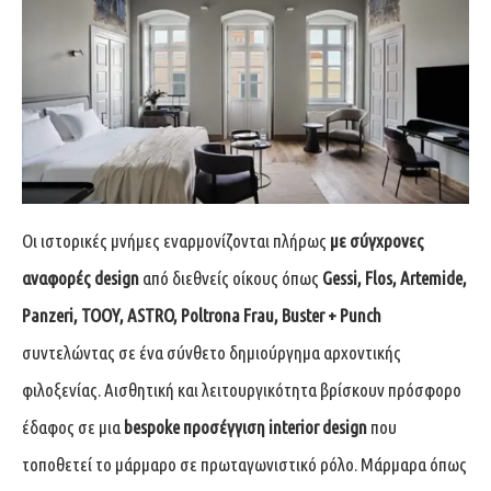
Οι ιστορικές μνήμες εναρμονίζονται πλήρως
με σύγχρονες
αναφορές
design
από διεθνείς οίκους όπως
Gessi
, Flos
, Artemide
,
Panzeri
, TOOY
, ΑSTRO
, Poltrona
Frau
, Buster
+ Punch
συντελώντας σε ένα σύνθετο δημιούργημα αρχοντικής
φιλοξενίας. Αισθητική και λειτουργικότητα βρίσκουν πρόσφορο
έδαφος σε μια
bespoke
προσέγγιση interior
design
που
τοποθετεί το μάρμαρο σε πρωταγωνιστικό ρόλο. Μάρμαρα όπως