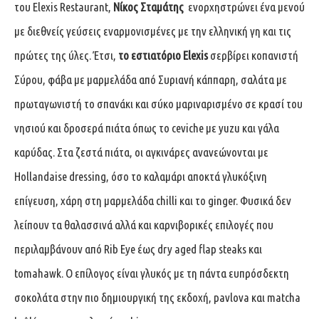
του Elexis Restaurant,
Νίκος Σταμάτης
ενορχηστρώνει ένα μενού
με διεθνείς γεύσεις εναρμονισμένες με την ελληνική γη και τις
πρώτες της ύλες. Έτσι,
το εστιατόριο Elexis
σερβίρει κοπανιστή
Σύρου, φάβα με μαρμελάδα από Συριανή κάππαρη, σαλάτα με
πρωταγωνιστή το σπανάκι και σύκο μαριναρισμένο σε κρασί του
νησιού και δροσερά πιάτα όπως το ceviche με yuzu και γάλα
καρύδας. Στα ζεστά πιάτα, οι αγκινάρες ανανεώνονται με
Hollandaise dressing, όσο το καλαμάρι αποκτά γλυκόξινη
επίγευση, χάρη στη μαρμελάδα chilli και το ginger. Φυσικά δεν
λείπουν τα θαλασσινά αλλά και καρνιβορικές επιλογές που
περιλαμβάνουν από Rib Eye έως dry aged flap steaks και
tomahawk. Ο επίλογος είναι γλυκός με τη πάντα ευπρόσδεκτη
σοκολάτα στην πιο δημιουργική της εκδοχή, pavlova και matcha