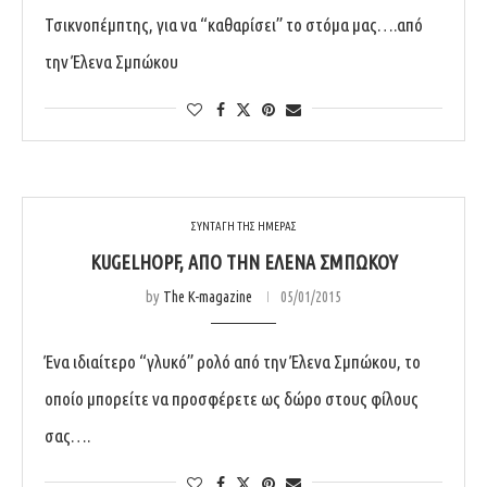
Τσικνοπέμπτης, για να “καθαρίσει” το στόμα μας….από
την Έλενα Σμπώκου
ΣΥΝΤΑΓΗ ΤΗΣ ΗΜΕΡΑΣ
KUGELHOPF, ΑΠΌ ΤΗΝ ΈΛΕΝΑ ΣΜΠΏΚΟΥ
by
The K-magazine
05/01/2015
Ένα ιδιαίτερο “γλυκό” ρολό από την Έλενα Σμπώκου, το
οποίο μπορείτε να προσφέρετε ως δώρο στους φίλους
σας….