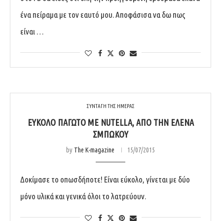
ένα πείραμα με τον εαυτό μου. Αποφάσισα να δω πως
είναι …
ΣΥΝΤΑΓΗ ΤΗΣ ΗΜΕΡΑΣ
EΎΚΟΛΟ ΠΑΓΩΤΌ ΜΕ NUTELLA, ΑΠΌ ΤΗΝ ΈΛΕΝΑ
ΣΜΠΏΚΟΥ
by
The K-magazine
15/07/2015
Δοκίμασε το οπωσδήποτε! Είναι εύκολο, γίνεται με δύο
μόνο υλικά και γενικά όλοι το λατρεύουν.