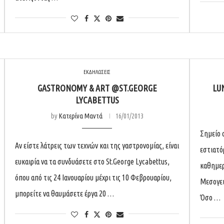
ΕΚΔΗΛΩΣΕΙΣ
GASTRONOMY & ART @ST.GEORGE
LU
LYCABETTUS
by
Κατερίνα Μαντά
16/01/2013
Σημείο 
Αν είστε λάτρεις των τεχνών και της γαστρονομίας, είναι
εστιατό
ευκαιρία να τα συνδυάσετε στο St.George Lycabettus,
καθημερ
όπου από τις 24 Ιανουαρίου μέχρι τις 10 Φεβρουαρίου,
Μεσογεια
μπορείτε να θαυμάσετε έργα 20 …
Όσο …