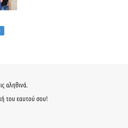
M
ις αληθινά.
χή του εαυτού σου!