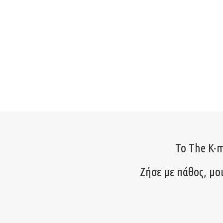
Το The K-m
Ζήσε με πάθος, μο