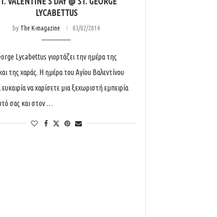
T. VALENTINE’S DAY @ ST. GEORGE
LYCABETTUS
by
The K-magazine
03/02/2014
George Lycabettus γιορτάζει την ημέρα της
και της χαράς. Η ημέρα του Αγίου Βαλεντίνου
α ευκαιρία να χαρίσετε μια ξεχωριστή εμπειρία
υτό σας και στον …