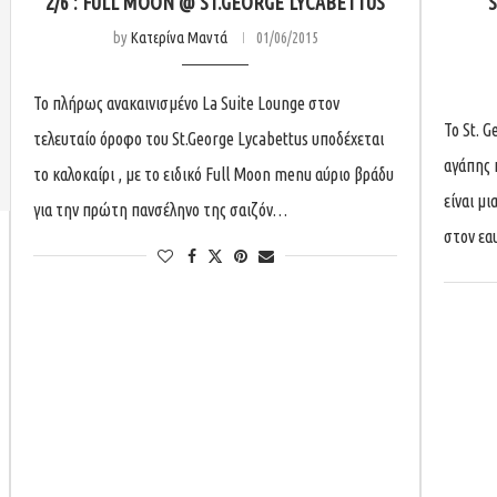
2/6 : FULL MOON @ ST.GEORGE LYCABETTUS
S
by
Κατερίνα Μαντά
01/06/2015
Το πλήρως ανακαινισμένο La Suite Lounge στον
Το St. 
τελευταίο όροφο του St.George Lycabettus υποδέχεται
αγάπης 
το καλοκαίρι , με το ειδικό Full Moon menu αύριο βράδυ
είναι μι
για την πρώτη πανσέληνο της σαιζόν…
στον εα