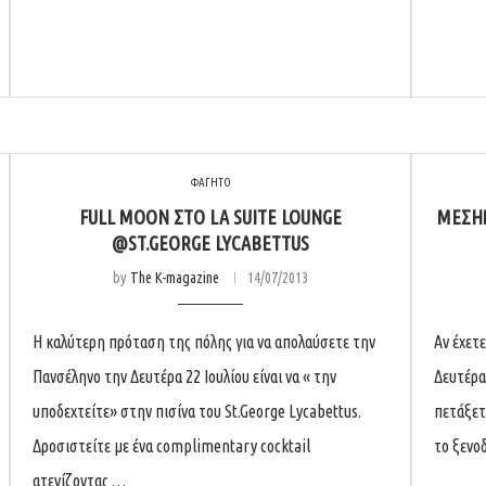
ΦΑΓΗΤΟ
FULL MOON ΣΤΟ LA SUITE LOUNGE
ΜΕΣΗΜ
@ST.GEORGE LYCABETTUS
by
The K-magazine
14/07/2013
H καλύτερη πρόταση της πόλης για να απολαύσετε την
Αν έχετ
Πανσέληνο την Δευτέρα 22 Ιουλίου είναι να « την
Δευτέρα
υποδεχτείτε» στην πισίνα του St.George Lycabettus.
πετάξετ
Δροσιστείτε με ένα complimentary cocktail
το ξενοδ
ατενίζοντας …