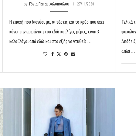
by
Τόνια Παπαμιχαλοπούλου
27/11/2020
Η εποχή που διανύουμε, οι τάσεις και το κρύο που έχει
Τελικά τ
κάνει την εμφάνιση του εδώ και λίγες μέρες, είναι 3
ψυχολογ
καλοί λόγοι από εδώ και στο εξής να ντυθείς …
Απόδειξη
απλά …