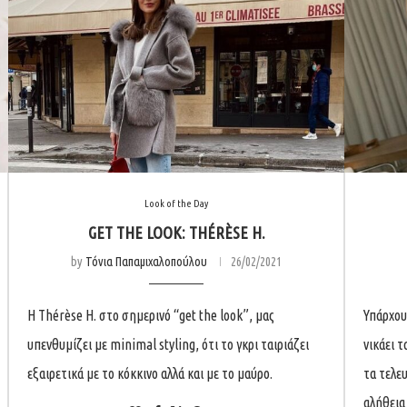
Look of the Day
GET THE LOOK: THÉRÈSE H.
by
Τόνια Παπαμιχαλοπούλου
26/02/2021
Η Thérèse H. στο σημερινό “get the look”, μας
Υπάρχου
υπενθυμίζει με minimal styling, ότι το γκρι ταιριάζει
νικάει 
εξαιρετικά με το κόκκινο αλλά και με το μαύρο.
τα τελε
αλήθεια