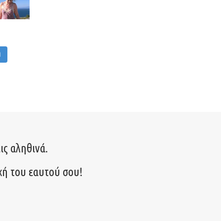
M
ις αληθινά.
χή του εαυτού σου!