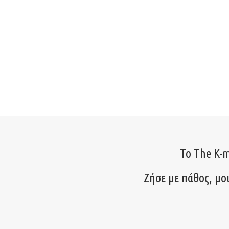
Το The K-m
Ζήσε με πάθος, μο