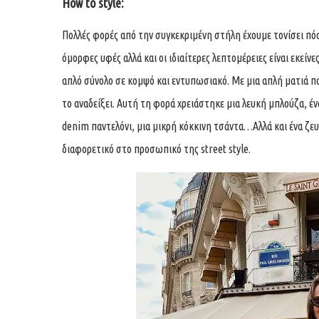
How to style:
Πολλές φορές από την συγκεκριμένη στήλη έχουμε τονίσει πόσ
όμορφες υφές αλλά και οι ιδιαίτερες λεπτομέρειες είναι εκεί
απλό σύνολο σε κομψό και εντυπωσιακό. Με μια απλή ματιά πα
το αναδείξει. Αυτή τη φορά χρειάστηκε μια λευκή μπλούζα, έν
denim παντελόνι, μια μικρή κόκκινη τσάντα…Αλλά και ένα ζευγ
διαφορετικό στο προσωπικό της street style.