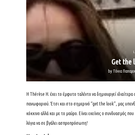
L
Get the l
by
Τόνια Παπαμ
Η Thérèse H. έχει το έμφυτο ταλέντο να δημιουργεί ιδιαίτερα
πανωφοριού. Έτσι και στο σημερινό “get the look”, μας υπενθυ
κόκκινο αλλά και με το μαύρο. Είναι εκείνος ο συνδυασμός που
λόγια να σε βγάλει ασπροπρόσωπη!