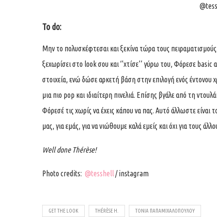
@tess
To do:
Μην το πολυσκέφτεσαι και ξεκίνα τώρα τους πειραματισμούς.
ξεχωρίσει στο look σου και ‘’χτίσε’’ γύρω του, Φόρεσε basic
στοιχεία, ενώ δώσε αρκετή βάση στην επιλογή ενός έντονου 
μια πιο pop και ιδιαίτερη πινελιά. Επίσης βγάλε από τη ντου
Φόρεσέ τις χωρίς να έχεις κάπου να πας. Αυτό άλλωστε είναι 
μας, για εμάς, για να νιώθουμε καλά εμείς και όχι για τους άλλο
Well done
Thérèse!
Photo credits:
@tesshell
/ instagram
GET THE LOOK
THÉRÈSE H.
ΤΟΝΙΑ ΠΑΠΑΜΙΧΑΛΟΠΟΎΛΟΥ