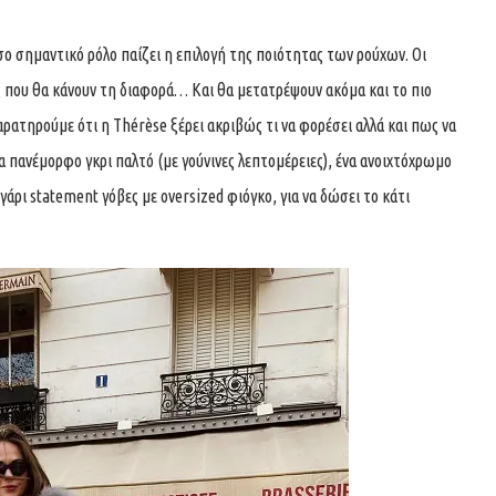
ο σημαντικό ρόλο παίζει η επιλογή της ποιότητας των ρούχων. Οι
νες που θα κάνουν τη διαφορά… Και θα μετατρέψουν ακόμα και το πιο
ρατηρούμε ότι η Thérèse ξέρει ακριβώς τι να φορέσει αλλά και πως να
α πανέμορφο γκρι παλτό (με γούνινες λεπτομέρειες), ένα ανοιχτόχρωμο
άρι statement γόβες με oversized φιόγκο, για να δώσει το κάτι