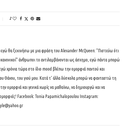
2
ά εγώ θα ξεκινήσω με μια φράση του Alexander McQueen: ''Πιστεύω ότι
''κανονικοί'' άνθρωποι το αντιλαμβάνονται ως άσχημο, εγώ πάντα μπορώ
ι εγώ χρόνια τώρα στο ίδιο mood βλέπω την ομορφιά παντού και
ου Θάνου, του γιού μου. Κατά τ’ άλλα δύσκολα μπορώ να φανταστώ τη
την ομορφιά και γενικά χωρίς να μαθαίνω, να δημιουργώ και να
 ομορφιές! Facebook: Tonia Papamichalopoulou Instagram:
tyle@yahoo.gr