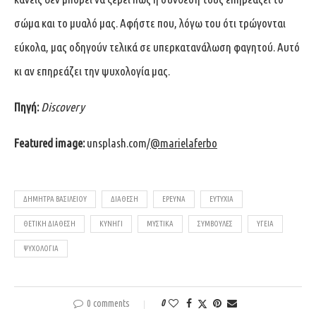
σώμα και το μυαλό μας. Αφήστε που, λόγω του ότι τρώγονται
εύκολα, μας οδηγούν τελικά σε υπερκατανάλωση φαγητού. Αυτό
κι αν επηρεάζει την ψυχολογία μας.
Πηγή:
Discovery
Featured image:
unsplash.com/
@marielaferbo
ΔΉΜΗΤΡΑ ΒΑΣΙΛΕΊΟΥ
ΔΙΆΘΕΣΗ
ΈΡΕΥΝΑ
ΕΥΤΥΧΊΑ
ΘΕΤΙΚΉ ΔΙΆΘΕΣΗ
ΚΥΝΉΓΙ
ΜΥΣΤΙΚΆ
ΣΥΜΒΟΥΛΈΣ
ΥΓΕΊΑ
ΨΥΧΟΛΟΓΊΑ
0 comments
0