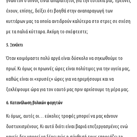
γνωστόν ο ύπνος είναι απαραίτητος για την ευτυχία μας. Έρευνες
έχουν, επίσης, δείξει ότι βοηθά στην αναπαραγωγή των
κυττάρων μας τα οποία αντιδρούν καλύτερα στο στρες σε σχέση
με τα παλιά κύτταρα. Ακόμη το σκέφτεστε;
5. Ξενύχτι
Όταν κοιμόμαστε πολύ αργά είναι δύσκολο να σηκωθούμε το
πρωί. Κι όμως οι πρωινές ώρες είναι πολύτιμες για την υγεία μας,
καθώς είναι οι «χρυσές» ώρες για να ηρεμήσουμε και να
ξεκλέψουμε ώρα για τον εαυτό μας πριν αρχίσουμε τη μέρα μας.
6. Κατανάλωση
βολικών
φαγητών
Κι όμως, αυτές οι… εύκολες τροφές μπορεί να μας κάνουν
δυστυχισμένους. Κι αυτό διότι είναι βαριά επεξεργασμένες ενώ
κανείς δεν μπορεί να ξέρει πώς η σύνθεσή τους επηρεάζει το