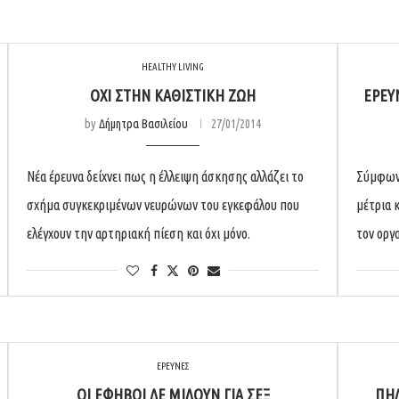
HEALTHY LIVING
ΌΧΙ ΣΤΗΝ ΚΑΘΙΣΤΙΚΉ ΖΩΉ
ΈΡΕΥ
by
Δήμητρα Βασιλείου
27/01/2014
Νέα έρευνα δείχνει πως η έλλειψη άσκησης αλλάζει το
Σύμφωνα
σχήμα συγκεκριμένων νευρώνων του εγκεφάλου που
μέτρια 
ελέγχουν την αρτηριακή πίεση και όχι μόνο.
τον οργ
ΕΡΕΥΝΕΣ
ΟΙ ΈΦΗΒΟΙ ΔΕ ΜΙΛΟΎΝ ΓΙΑ ΣΕΞ
ΠΗΛ