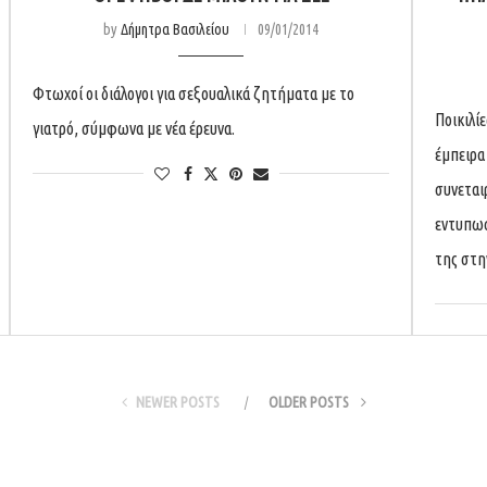
by
Δήμητρα Βασιλείου
09/01/2014
Φτωχοί οι διάλογοι για σεξουαλικά ζητήματα με το
Ποικιλί
γιατρό, σύμφωνα με νέα έρευνα.
έμπειρα
συνεται
εντυπωσ
της στη
NEWER POSTS
OLDER POSTS