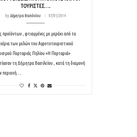
ΤΟΥΡΊΣΤΕΣ….
by
Δήμητρα Βασιλείου
07/01/2014
ες προϊόντων , φτιαγμένες με μεράκι από τα
 χέρια των μελών του Αγροτοτουριστικού
ρισμού Πορταριάς Πηλίου «Η Πορταριά»
ίασαν τη Δήμητρα Βασιλείου , κατά τη διαμονή
ν περιοχή….