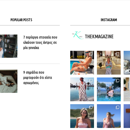
POPULAR POSTS
INSTAGRAM
THEKMAGAZINE
7 περίεργα στοιχεία που
ελκύουν τους άντρες σε
μία γυναίκα
9 σημάδια που
μαρτυρούν ότι είστε
αγχωμένοι;