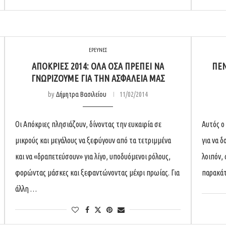
ΕΡΕΥΝΕΣ
ΑΠΌΚΡΙΕΣ 2014: ΌΛΑ ΌΣΑ ΠΡΈΠΕΙ ΝΑ
ΠΈΝ
ΓΝΩΡΊΖΟΥΜΕ ΓΙΑ ΤΗΝ ΑΣΦΆΛΕΙΑ ΜΑΣ
by
Δήμητρα Βασιλείου
11/02/2014
Οι Απόκριες πλησιάζουν, δίνοντας την ευκαιρία σε
Αυτός ο 
μικρούς και μεγάλους να ξεφύγουν από τα τετριμμένα
για να δ
και να «δραπετεύσουν» για λίγο, υποδυόμενοι ρόλους,
λοιπόν,
φορώντας μάσκες και ξεφαντώνοντας μέχρι πρωίας. Για
παρακάτ
άλλη …