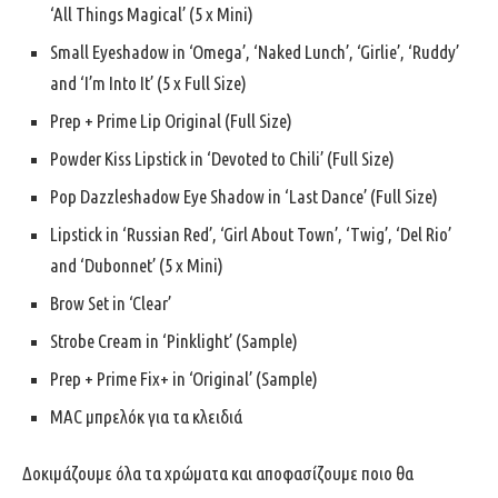
‘All Things Magical’ (5 x Mini)
Small Eyeshadow in ‘Omega’, ‘Naked Lunch’, ‘Girlie’, ‘Ruddy’
and ‘I’m Into It’ (5 x Full Size)
Prep + Prime Lip Original (Full Size)
Powder Kiss Lipstick in ‘Devoted to Chili’ (Full Size)
Pop Dazzleshadow Eye Shadow in ‘Last Dance’ (Full Size)
Lipstick in ‘Russian Red’, ‘Girl About Town’, ‘Twig’, ‘Del Rio’
and ‘Dubonnet’ (5 x Mini)
Brow Set in ‘Clear’
Strobe Cream in ‘Pinklight’ (Sample)
Prep + Prime Fix+ in ‘Original’ (Sample)
MAC μπρελόκ για τα κλειδιά
Δοκιμάζουμε όλα τα χρώματα και αποφασίζουμε ποιο θα