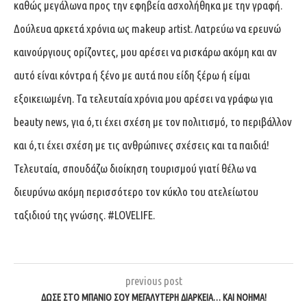
καθώς μεγάλωνα προς την εφηβεία ασχολήθηκα με την γραφή.
Δούλευα αρκετά χρόνια ως makeup artist. Λατρεύω να ερευνώ
καινούργιους ορίζοντες, μου αρέσει να ρισκάρω ακόμη και αν
αυτό είναι κόντρα ή ξένο με αυτά που είδη ξέρω ή είμαι
εξοικειωμένη. Τα τελευταία χρόνια μου αρέσει να γράφω για
beauty news, για ό,τι έχει σχέση με τον πολιτισμό, το περιβάλλον
και ό,τι έχει σχέση με τις ανθρώπινες σχέσεις και τα παιδιά!
Τελευταία, σπουδάζω διοίκηση τουρισμού γιατί θέλω να
διευρύνω ακόμη περισσότερο τον κύκλο του ατελείωτου
ταξιδιού της γνώσης. #LOVELIFE.
previous post
ΔΏΣΕ ΣΤΟ ΜΠΆΝΙΟ ΣΟΥ ΜΕΓΑΛΎΤΕΡΗ ΔΙΆΡΚΕΙΑ… ΚΑΙ ΝΌΗΜΑ!