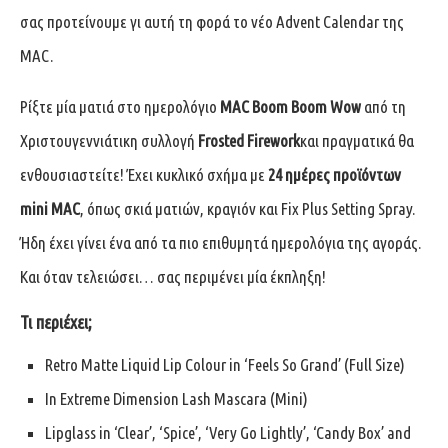
σας προτείνουμε γι αυτή τη φορά το νέο Advent Calendar της
MAC.
Ρίξτε μία ματιά στο ημερολόγιο
MAC Boom Boom Wow
από τη
Χριστουγεννιάτικη συλλογή
Frosted Firework
και πραγματικά θα
ενθουσιαστείτε! Έχει κυκλικό σχήμα με
24 ημέρες προϊόντων
mini MAC
, όπως σκιά ματιών, κραγιόν και Fix Plus Setting Spray.
Ήδη έχει γίνει ένα από τα πιο επιθυμητά ημερολόγια της αγοράς.
Και όταν τελειώσει… σας περιμένει μία έκπληξη!
Τι περιέχει;
Retro Matte Liquid Lip Colour in ‘Feels So Grand’ (Full Size)
In Extreme Dimension Lash Mascara (Mini)
Lipglass in ‘Clear’, ‘Spice’, ‘Very Go Lightly’, ‘Candy Box’ and