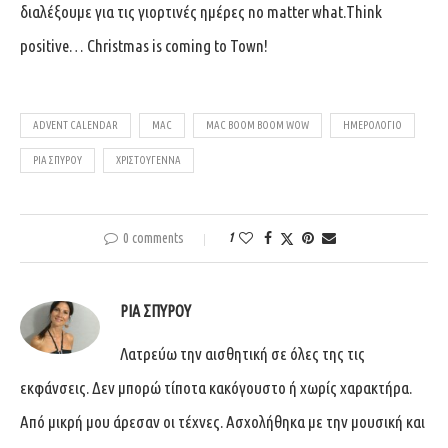
διαλέξουμε για τις γιορτινές ημέρες no matter what.Think
positive… Christmas is coming to Town!
ADVENT CALENDAR
MAC
MAC BOOM BOOM WOW
ΗΜΕΡΟΛΌΓΙΟ
ΡΊΑ ΣΠΎΡΟΥ
ΧΡΙΣΤΟΎΓΕΝΝΑ
0 comments
1
ΡΊΑ ΣΠΎΡΟΥ
Λατρεύω την αισθητική σε όλες της τις
εκφάνσεις. Δεν μπορώ τίποτα κακόγουστο ή χωρίς χαρακτήρα.
Από μικρή μου άρεσαν οι τέχνες. Ασχολήθηκα με την μουσική και