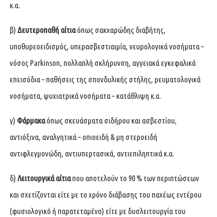
κ.α.
β)
Δευτεροπαθή αίτια
όπως σακχαρώδης διαβήτης,
υποθυρεοειδισμός, υπερασβεστιαιμία, νευρολογικά νοσήματα –
νόσος Parkinson, πολλαπλή σκλήρυνση, αγγειακά εγκεφαλικά
επεισόδια – παθήσεις της σπονδυλικής στήλης, ρευματολογικά
νοσήματα, ψυχιατρικά νοσήματα – κατάθλιψη κ.α.
γ)
Φάρμακα
όπως σκευάσματα σιδήρου και ασβεστίου,
αντιόξινα, αναλγητικά – οπιοειδή & μη στεροειδή
αντιφλεγμονώδη, αντιυπερτασικά, αντιεπιληπτικά κ.α.
δ)
Λειτουργικά αίτια
που αποτελούν το 90 % των περιπτώσεων
και σχετίζονται είτε με το χρόνο διάβασης του παχέως εντέρου
(φυσιολογικό ή παρατεταμένο) είτε με δυσλειτουργία του