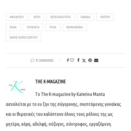
ΑΦΌΔΕΥΣΗ
ΔΎΣΗ
ΔΥΣΚΟΙΛΙΌΤΗΤΑ
ΕΛΛΆΔΑ
ΈΝΤΕΡΟ
ΚΑΚΆ
ΤΟΥΑΛΈΤΑ
ΥΓΕΊΑ
ΦΑΙΝΌΜΕΝΟ
ΧΆΡΗΣ ΚΑΡΑΓΕΩΡΓΊΟΥ
0 comments
0
THE K-MAGAZINE
Tο The K-magazine by Katerina Manta
ασχολείται με το ευ ζην της σύγχρονης, σκεπτόμενης γυναίκας
και οι θεματικές του καλύπτουν όλους τους ρόλους της ως
μητέρα, κόρη, αδελφή, σύζυγος, σύντροφος, εργαζόμενη.