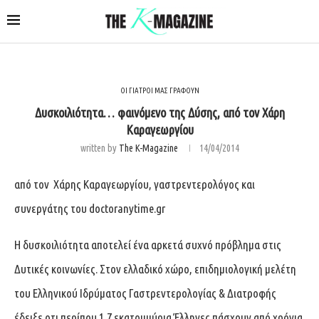
ΟΙ ΓΙΑΤΡΟΙ ΜΑΣ ΓΡΑΦΟΥΝ
Δυσκοιλιότητα… φαινόμενο της Δύσης, από τον Χάρη
Καραγεωργίου
written by
The K-Magazine
14/04/2014
από τον
Χάρης Καραγεωργίου
,
γαστρεντερολόγος
και
συνεργάτης του doctoranytime.gr
Η δυσκοιλιότητα αποτελεί ένα αρκετά συχνό πρόβλημα στις
Δυτικές κοινωνίες. Στον ελλαδικό χώρο, επιδημιολογική μελέτη
του Ελληνικού Ιδρύματος Γαστρεντερολογίας & Διατροφής
έδειξε οτι περίπου 1,7 εκατομμύρια Έλληνες πάσχουν από χρόνια