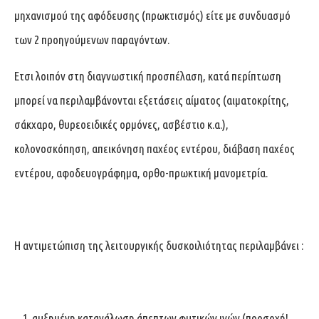
μηχανισμού της αφόδευσης (πρωκτισμός) είτε με συνδυασμό
των 2 προηγούμενων παραγόντων.
Ετσι λοιπόν στη διαγνωστική προσπέλαση, κατά περίπτωση
μπορεί να περιλαμβάνονται εξετάσεις αίματος (αιματοκρίτης,
σάκχαρο, θυρεοειδικές ορμόνες, ασβέστιο κ.α.),
κολονοσκόπηση, απεικόνηση παχέος εντέρου, διάβαση παχέος
εντέρου, αφοδευογράφημα, ορθο-πρωκτική μανομετρία.
Η αντιμετώπιση της λειτουργικής δυσκοιλιότητας περιλαμβάνει :
αυξημένη κατανάλωση άπεπτων φυτικών ινών (προσοχή!