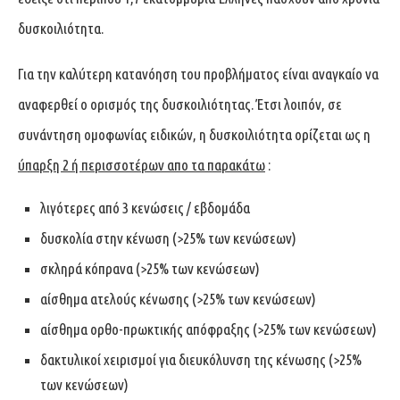
δυσκοιλιότητα.
Για την καλύτερη κατανόηση του προβλήματος είναι αναγκαίο να
αναφερθεί ο ορισμός της δυσκοιλιότητας. Έτσι λοιπόν, σε
συνάντηση ομοφωνίας ειδικών, η δυσκοιλιότητα ορίζεται ως η
ύπαρξη 2 ή περισσοτέρων απο τα παρακάτω
:
λιγότερες από 3 κενώσεις / εβδομάδα
δυσκολία στην κένωση (>25% των κενώσεων)
σκληρά κόπρανα (>25% των κενώσεων)
αίσθημα ατελούς κένωσης (>25% των κενώσεων)
αίσθημα ορθο-πρωκτικής απόφραξης (>25% των κενώσεων)
δακτυλικοί χειρισμοί για διευκόλυνση της κένωσης (>25%
των κενώσεων)