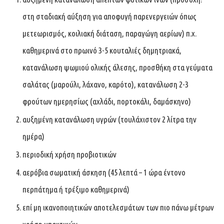
στη σταδιακή αύξηση για αποφυγή παρενεργειών όπως
μετεωρισμός, κοιλιακή διάταση, παραγώγη αερίων) π.χ.
καθημερινά στο πρωινό 3-5 κουταλιές δημητριακά,
κατανάλωση ψωμιού ολικής άλεσης, προσθήκη στα γεύματα
σαλάτας (μαρούλι, λάχανο, καρότο), κατανάλωση 2-3
φρούτων ημερησίως (αχλάδι, πορτοκάλι, δαμάσκηνο)
αυξημένη κατανάλωση υγρών (τουλάχιστον 2 λίτρα την
ημέρα)
περιοδική χρήση προβιοτικών
αερόβια σωματική άσκηση (45 λεπτά – 1 ώρα έντονο
περπάτημα ή τρέξιμο καθημερινά)
επί μη ικανοποιητικών αποτελεσμάτων των πιο πάνω μέτρων