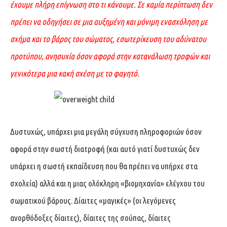
έχουμε πλήρη επίγνωση στο τι κάνουμε. Σε καμία περίπτωση δεν
πρέπει να οδηγήσει σε μια αυξημένη και μόνιμη ενασχόληση με
σχήμα και το βάρος του σώματος, εσωτερίκευση του αδύνατου
προτύπου, ανησυχία όσον αφορά στην κατανάλωση τροφών και
γενικότερα μια κακή σχέση με το φαγητό.
Δυστυχώς, υπάρχει μια μεγάλη σύγχυση πληροφοριών όσον
αφορά στην σωστή διατροφή (και αυτό γιατί δυστυχώς δεν
υπάρχει η σωστή εκπαίδευση που θα πρέπει να υπήρχε στα
σχολεία) αλλά και η μιας ολόκληρη «βιομηχανία» ελέγχου του
σωματικού βάρους. Δίαιτες «μαγικές» (οι λεγόμενες
ανορθόδοξες δίαιτες), δίαιτες της σούπας, δίαιτες