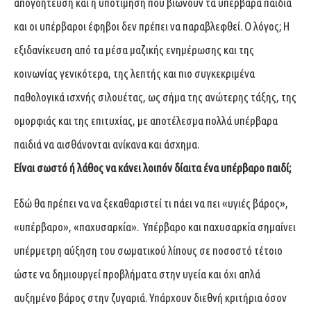
απογοήτευση και η υποτίμηση που βιώνουν τα υπέρβαρα παιδιά
και οι υπέρβαροι έφηβοι δεν πρέπει να παραβλεφθεί. Ο λόγος; Η
εξιδανίκευση από τα μέσα μαζικής ενημέρωσης και της
κοινωνίας γενικότερα, της λεπτής και πιο συγκεκριμένα
παθολογικά ισχνής σιλουέτας, ως σήμα της ανώτερης τάξης, της
ομορφιάς και της επιτυχίας, με αποτέλεσμα πολλά υπέρβαρα
παιδιά να αισθάνονται ανίκανα και άσχημα.
Είναι σωστό ή λάθος να κάνει λοιπόν δίαιτα ένα υπέρβαρο παιδί;
Εδώ θα πρέπει να να ξεκαθαριστεί τι πάει να πει «υγιές βάρος»,
«υπέρβαρο», «παχυσαρκία». Υπέρβαρο και παχυσαρκία σημαίνει
υπέρμετρη αύξηση του σωματικού λίπους σε ποσοστό τέτοιο
ώστε να δημιουργεί προβλήματα στην υγεία και όχι απλά
αυξημένο βάρος στην ζυγαριά. Υπάρχουν διεθνή κριτήρια όσον