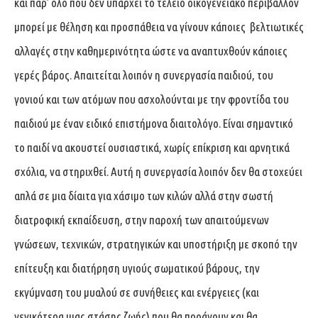
και παρ’ όλο που δεν υπάρχει το τέλειο οικογενειακό περιβάλλον
μπορεί με θέληση και προσπάθεια να γίνουν κάποιες βελτιωτικές
αλλαγές στην καθημερινότητα ώστε να αναπτυχθούν κάποιες
γερές βάρος. Απαιτείται λοιπόν η συνεργασία παιδιού, του
γονιού και των ατόμων που ασχολούνται με την φροντίδα του
παιδιού με έναν ειδικό επιστήμονα διαιτολόγο. Είναι σημαντικό
το παιδί να ακουστεί ουσιαστικά, χωρίς επίκριση και αρνητικά
σχόλια, να στηριχθεί. Αυτή η συνεργασία λοιπόν δεν θα στοχεύει
απλά σε μια δίαιτα για χάσιμο των κιλών αλλά στην σωστή
διατροφική εκπαίδευση, στην παροχή των απαιτούμενων
γνώσεων, τεχνικών, στρατηγικών και υποστήριξη με σκοπό την
επίτευξη και διατήρηση υγιούς σωματικού βάρους, την
εκγύμναση του μυαλού σε συνήθειες και ενέργειες (και
γενικότερα μιας στάσης ζωής) που θα προάγουν και θα