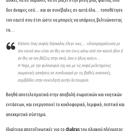
δεν άναψες εσύ… και αν συνέβαλες σε αυτά όλα… τοποθέτησε
τον εαυτό σου έτσι ώστε να μπορείς να υπάρχεις βελτιώνοντας
τα…
Κάποτε ένας σοφός δάσκαλος έλεγε πως … «διαπραγμάτευση με
τον εαυτό σου είναι αν θες να τον έχεις κάτω από τον καυτό ήλιο ή
αν θες να τον βάζεις στην σκιά, όσο ο ήλιος καίει»…
Η Yoga, με την φιλοσοφία της και με τις σοφά μελετημένες
σωματικές ασκήσεις σε συνδυασμό με τις βαθιές αναπνοές,
συμβάλλει στην συνειδητή αυτήν λειτουργία.
Βοηθά αποτελεσματικά στην αποβολή σωματικών και νοητικών
εντάσεων, και ενεργοποιεί το κυκλοφορικό, λεμφικό, πεπτικό και
απεκκριτικό σύστημα.
Ιδιαίτερα αποτοξινωτικές για το
chakras
του ηλιακού πλέγματος