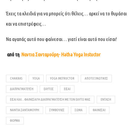
Έχεις τα κλειδιά για να μπορείς ότι θέλεις… αρκεί να το θυμάσαι
και να επιστρέφεις…
Να αγαπάς αυτό που φαίνεσαι… γιατί είναι αυτό που είσαι!
από τη
Ναντια Σανταμούρη- Hatha Yoga Instuctor
CHAKRAS
YOGA
YOGA INSTRUCTOR
ΑΠΟΤΟΞΙΝΩΤΙΚΈΣ
ΔΙΑΠΡΑΓΜΆΤΕΥΣΗ
ΕΑΥΤΌΣ
ΕΊΣΑΙ
ΕΊΣΑΙ ΚΑΙ...ΦΑΊΝΕΣΑΙ!Η ΔΙΑΠΡΑΓΜΆΤΕΥΣΗ ΜΕ ΤΟΝ ΕΑΥΤΌ ΜΑΣ
ΈΝΤΑΣΗ
ΝΆΝΤΙΑ ΣΑΝΤΑΜΟΎΡΗ
ΣΥΜΒΟΥΛΈΣ
ΣΏΜΑ
ΦΑΊΝΕΣΑΙ
ΦΌΡΜΑ