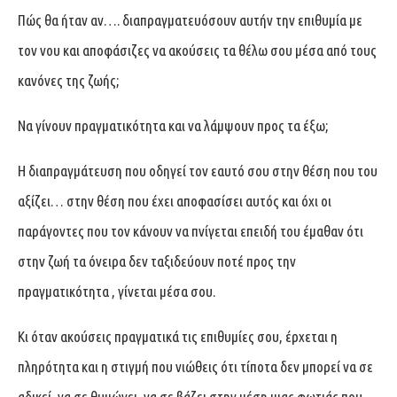
Πώς θα ήταν αν…. διαπραγματευόσουν αυτήν την επιθυμία με
τον νου και αποφάσιζες να ακούσεις τα θέλω σου μέσα από τους
κανόνες της ζωής;
Nα γίνουν πραγματικότητα και να λάμψουν προς τα έξω;
Η διαπραγμάτευση που οδηγεί τον εαυτό σου στην θέση που του
αξίζει… στην θέση που έχει αποφασίσει αυτός και όχι οι
παράγοντες που τον κάνουν να πνίγεται επειδή του έμαθαν ότι
στην ζωή τα όνειρα δεν ταξιδεύουν ποτέ προς την
πραγματικότητα , γίνεται μέσα σου.
Κι όταν ακούσεις πραγματικά τις επιθυμίες σου, έρχεται η
πληρότητα και η στιγμή που νιώθεις ότι τίποτα δεν μπορεί να σε
αδικεί, να σε θυμώνει, να σε βάζει στην μέση μιας φωτιάς που