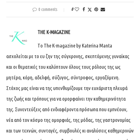
0 comments
0
THE K-MAGAZINE
Tο The K-magazine by Katerina Manta
ασχολείται με το ευ ζην της σύγχρονης, σκεπτόμενης γυναίκας
και οι θεματικές του καλύπτουν όλους τους ρόλους της ως
μητέρα, κόρη, αδελφή, σύζυγος, σύντροφος, εργαζόμενη.
Στόχος μας είναι να της υπενθυμίζουμε την ευχάριστη πλευρά
της ζωής και τρόπους για να ομορφαίνει την καθημερινότητα
της. Συνεντεύξεις από ενδιαφέροντα πρόσωπα που εμπνέουν,
νέα από τον κόσμο της ομορφιάς, της μόδας, της γαστρονομίας
και των τεχνών, συνταγές, συμβουλές κι αναλύσεις καθημερινών