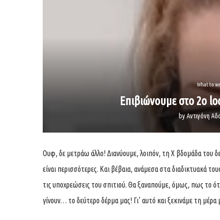
What to w
Επιβιώνουμε στο 2ο lo
by
Αντιγόνη Α
Ουφ, δε μετράω άλλο! Διανύουμε, λοιπόν, τη Χ βδομάδα του δε
είναι περισσότερες. Και βέβαια, ανάμεσα στα διαδικτυακά του
τις υποχρεώσεις του σπιτιού. Θα ξαναπούμε, όμως, πως το ότ
γίνουν… το δεύτερο δέρμα μας! Γι’ αυτό και ξεκινάμε τη μέρα