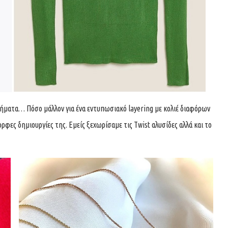
ατα… Πόσο μάλλον για ένα εντυπωσιακό layering με κολιέ διαφόρων
ρφες δημιουργίες της. Εμείς ξεχωρίσαμε τις Twist αλυσίδες αλλά και το