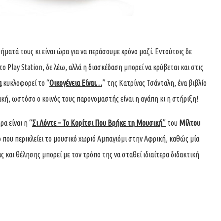
 τους κι είναι ώρα για να περάσουμε χρόνο μαζί. Εντούτοις δε
το Play Station, δε λέω, αλλά η διασκέδαση μπορεί να κρύβεται και στις
α
κυκλοφορεί το “
Οικογένεια Είναι…
” της Κατρίνας Τσάνταλη, ένα βιβλίο
ική, ωστόσο ο κοινός τους παρονομαστής είναι η αγάπη κι η στήριξη!
 είναι η “
Σι Λόντε – Το Κορίτσι Που Βρήκε τη Μουσική
”
του
Μίλτου
ιο που περικλείει το μουσικό χωριό Αμπαγιόμι στην Αφρική, καθώς μία
και θέλησης μπορεί με τον τρόπο της να σταθεί ιδιαίτερα διδακτική