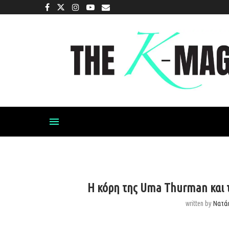
Η κόρη της Uma Thurman και τ
written by
Νατά