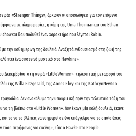
σειράς
«
Stranger Things»
, άρχισαν οι αποκαλύψεις για τον επόμενο
st. Σύμφωνα με πληροφορίες, η κόρη της Uma Thurmanκαι του Ethan
υ showκαι θα υποδυθεί έναν χαρακτήρα που λέγεται Robin.
εί με την καθημερινή της δουλειά. Αναζητά ενθουσιασμό στη ζωή της
καλύπτει ένα σκοτεινό μυστικό στο Hawkins».
του Δεκεμβρίου στη σειρά «LittleWomen» -τηλεοπτική μεταφορά του
πλάι της Willa Fitzgerald, της Annes Elwy και της KathrynNewton.
τραγούδια. Δεν ανακάλυψε την υποκριτική πριν την τελευταία τάξη του
ου να τη βλέπω στο «Little Women». Δεν έκανε μία καλή δουλειά, έκανε
 και το να το βλέπεις να ευημερεί σε ένα επάγγελμα για το οποίο έχεις
 τόσο περήφανος για εκείνη», είπε ο Hawke στο People.