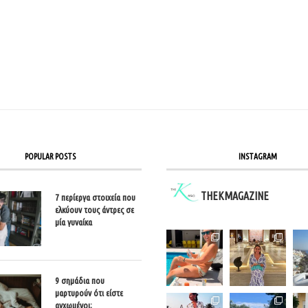
POPULAR POSTS
INSTAGRAM
THEKMAGAZINE
7 περίεργα στοιχεία που
ελκύουν τους άντρες σε
μία γυναίκα
9 σημάδια που
μαρτυρούν ότι είστε
αγχωμένοι;