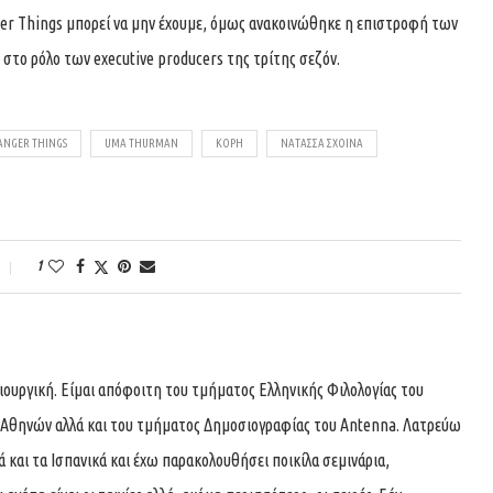
ger Things μπορεί να μην έχουμε, όμως ανακοινώθηκε η επιστροφή των
στο ρόλο των executive producers της τρίτης σεζόν.
ANGER THINGS
UMA THURMAN
ΚΌΡΗ
ΝΑΤΆΣΣΑ ΣΧΟΙΝΆ
1
ιουργική. Είμαι απόφοιτη του τμήματος Ελληνικής Φιλολογίας του
 Αθηνών αλλά και του τμήματος Δημοσιογραφίας του Antenna. Λατρεύω
κά και τα Ισπανικά και έχω παρακολουθήσει ποικίλα σεμινάρια,