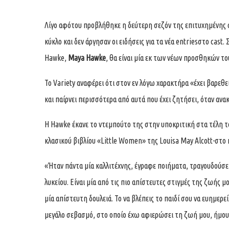
Λίγο αφότου προβλήθηκε η δεύτερη σεζόν της επιτυχημένης 
κύκλο και δεν άργησαν οι ειδήσεις για τα νέα entriesστο ca
Hawke,
Maya Hawke
, θα είναι μία εκ των νέων προσθηκών το
Το Variety αναφέρει ότι στον εν λόγω χαρακτήρα «έχει βαρεθ
και παίρνει περισσότερα από αυτά που έχει ζητήσει, όταν ανα
H Hawke έκανε το ντεμπούτο της στην υποκριτική στα τέλη 
κλασικού βιβλίου «Little Women» της Louisa May Alcott-στο 
«Ήταν πάντα μία καλλιτέχνης, έγραφε ποιήματα, τραγουδούσε 
λυκείου. Είναι μία από τις πιο απίστευτες στιγμές της ζωής μ
μία απίστευτη δουλειά. Το να βλέπεις το παιδί σου να ευημερεί,
μεγάλο σεβασμό, στο οποίο έχω αφιερώσει τη ζωή μου, ήμουν