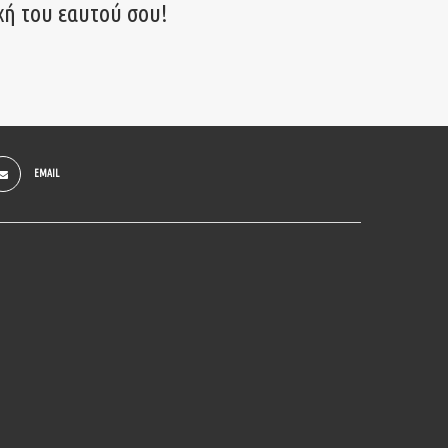
χή του εαυτού σου!
EMAIL