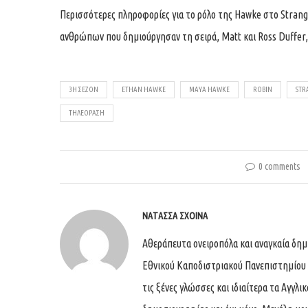
Περισσότερες πληροφορίες για το ρόλο της Hawke στο Stran
ανθρώπων που δημιούργησαν τη σειρά, Matt και Ross Duffer, 
3Η ΣΕΖΌΝ
ETHAN HAWKE
MAYA HAWKE
ROBIN
STR
ΤΗΛΕΌΡΑΣΗ
0 comments
ΝΑΤΆΣΣΑ ΣΧΟΙΝΆ
Αθεράπευτα ονειροπόλα και αναγκαία δημ
Εθνικού Καποδιστριακού Πανεπιστημίου
τις ξένες γλώσσες και ιδιαίτερα τα Αγγλι