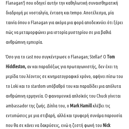
Flanagan!) που οδηγεί αυτήν την καθηλωτική συναισθηματική
διαδρομή με νοσταλγία, ένταση και tempo. Αποτέλεσμα, μία
ταινία όπου ο Flanagan για ακόμα μια φορά αποδεικνύει ότι ξέρει
πώς να μεταμορφώνει μια ιστορία μυστηρίου σε μια βαθιά
ανθρώπινη εμπειρία.
Όσο για το cast που συγκέντρωσε ο Flanagan; Stellar! Ο
Tom
Hiddleston,
αν και παραδόξως για πρωταγωνιστής, δεν έχει τη
μερίδα του λέοντος σε κινηματογραφικό χρόνο, αφήνει πίσω του
το Loki και το stardom υπόβαθρό του και παραδίδει μια απόλυτα
ανθρώπινη ερμηνεία. Ο φαινομενικά απλοϊκός του Chuck γίνεται
ambassador της ζωής. Δίπλα του, ο
Mark Hamill
κλέβει τις
εντυπώσεις με μια στιβαρή, αλλά και τρυφερή συνάμα παρουσία
που θα σε κάνει να δακρύσεις, ενώ η ζεστή φωνή του
Nick