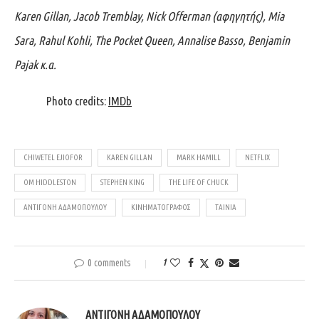
Karen Gillan, Jacob Tremblay, Nick Offerman (αφηγητής), Mia
Sara, Rahul Kohli, The Pocket Queen, Annalise Basso, Benjamin
Pajak κ.α.
Photo credits:
IMDb
CHIWETEL EJIOFOR
KAREN GILLAN
MARK HAMILL
NETFLIX
OM HIDDLESTON
STEPHEN KING
THE LIFE OF CHUCK
ΑΝΤΙΓΌΝΗ ΑΔΑΜΟΠΟΎΛΟΥ
ΚΙΝΗΜΑΤΟΓΡΆΦΟΣ
ΤΑΙΝΊΑ
0 comments
1
ΑΝΤΙΓΌΝΗ ΑΔΑΜΟΠΟΎΛΟΥ