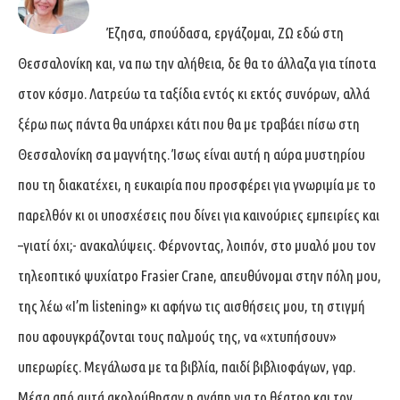
Έζησα, σπούδασα, εργάζομαι, ΖΩ εδώ στη
Θεσσαλονίκη και, να πω την αλήθεια, δε θα το άλλαζα για τίποτα
στον κόσμο. Λατρεύω τα ταξίδια εντός κι εκτός συνόρων, αλλά
ξέρω πως πάντα θα υπάρχει κάτι που θα με τραβάει πίσω στη
Θεσσαλονίκη σα μαγνήτης. Ίσως είναι αυτή η αύρα μυστηρίου
που τη διακατέχει, η ευκαιρία που προσφέρει για γνωριμία με το
παρελθόν κι οι υποσχέσεις που δίνει για καινούριες εμπειρίες και
–γιατί όχι;- ανακαλύψεις. Φέρνοντας, λοιπόν, στο μυαλό μου τον
τηλεοπτικό ψυχίατρο Frasier Crane, απευθύνομαι στην πόλη μου,
της λέω «I’m listening» κι αφήνω τις αισθήσεις μου, τη στιγμή
που αφουγκράζονται τους παλμούς της, να «χτυπήσουν»
υπερωρίες. Μεγάλωσα με τα βιβλία, παιδί βιβλιοφάγων, γαρ.
Μέσα από αυτά ακολούθησαν η αγάπη για το θέατρο και τον