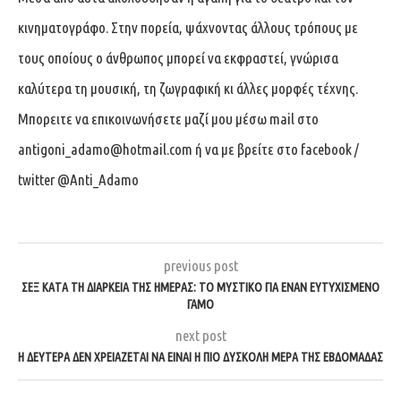
κινηματογράφο. Στην πορεία, ψάχνοντας άλλους τρόπους με
τους οποίους ο άνθρωπος μπορεί να εκφραστεί, γνώρισα
καλύτερα τη μουσική, τη ζωγραφική κι άλλες μορφές τέχνης.
Μπορειτε να επικοινωνήσετε μαζί μου μέσω mail στο
antigoni_adamo@hotmail.com
ή να με βρείτε στο facebook /
twitter @Anti_Adamo
previous post
ΣΕΞ ΚΑΤΆ ΤΗ ΔΙΆΡΚΕΙΑ ΤΗΣ ΗΜΈΡΑΣ: ΤΟ ΜΥΣΤΙΚΌ ΓΙΑ ΈΝΑΝ ΕΥΤΥΧΙΣΜΈΝΟ
ΓΆΜΟ
next post
Η ΔΕΥΤΈΡΑ ΔΕΝ ΧΡΕΙΆΖΕΤΑΙ ΝΑ ΕΊΝΑΙ Η ΠΙΟ ΔΎΣΚΟΛΗ ΜΈΡΑ ΤΗΣ ΕΒΔΟΜΆΔΑΣ