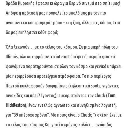
Βράδυ Κυριακής έφτασε κι ώρα για θερινό σινεμά στο σπίτι μας!
Απόψε η πρότασή μας προκαλεί το μυαλό μας με τον πιο
αναπάντεχο και τρυφερό τρόπο – κι η ζωή, άλλωστε, κάπως έτσι
δε μας εκπλήσσει κάθε φορά;
Όλα ξεκινούν… με το τέλος του κόσμου. Σε μια μικρή πόλη του
Illinois, όλα καταρρέουν: το internet “πέφτει”, ακραία φυσικά
φαινόμενα παρατηρούνται σε όλον τον κόσμο και γενικά υπάρχει
μία περιρρέουσα apocalypse ατμόσφαιρα. Το πιο περίεργο;
Παντού κυκλοφορούν διαφημίσεις (τηλεοπτικά spots, γιγάντιες
πινακίδες και πάει λέγοντας), ευχαριστώντας τον Chuck (
Tom
Hiddleston
), έναν εντελώς άγνωστο και συνηθισμένο λογιστή,
για “39 υπέροχα χρόνια”. Μα ποιος είναι ο Chuck; Τι σχέση έχει με
το τέλος του κόσμου; Και γιατί ο χρόνος κυλάει… ανάποδα;