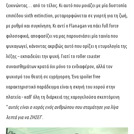
ξεκινώντας… από το τέλος. Κι αυτό που μοιάζει με μία δυστοπία
επιπέδου sixth extinction, μεταμορφώνεται σε γιορτή για τη ζωή,
με ρυθμό και συγκίνηση. Κι αντί ο Flanagan να πάει full force
φιλοσοφικά, αποφασίζει να μας παρουσιάσει μία ταινία που
ψυχαγωγεί, κάνοντας ακριβώς αυτό που ορίζει η ετυμολογία της
λέξης – εκπαιδεύει την ψυχή. Γιατί το roller coaster
συναισθημάτων κρατά όχι μόνο το ενδιαφέρον, αλλά τον
ψυχισμό του θεατή σε εγρήγορση. Ένα spoiler free
χαρακτηριστικό παράδειγμα είναι η σκηνή του χορού στην
πλατεία – καθ’ όλη τη διάρκειά της χαμογελούσα σκεπτόμενη
“
αυτός είναι ο χορός ενός ανθρώπου που σταμάτησε για λίγα
λεπτά για να ΖΗΣΕΙ
”.