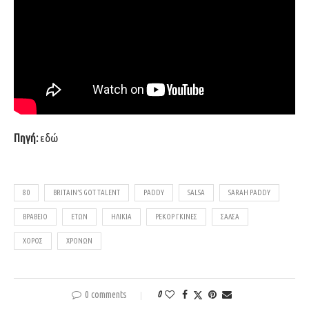
Πηγή:
εδώ
80
BRITAIN’S GOT TALENT
PADDY
SALSA
SARAH PADDY
ΒΡΑΒΕΊΟ
ΕΤΏΝ
ΗΛΙΚΊΑ
ΡΕΚΌΡ ΓΚΊΝΕΣ
ΣΆΛΣΑ
ΧΟΡΌΣ
ΧΡΟΝΏΝ
0 comments
0