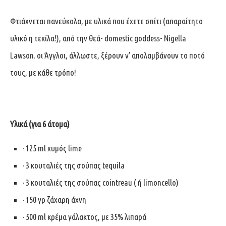
Φτιάχνεται πανεύκολα, με υλικά που έχετε σπίτι (απαραίτητο
υλικό η τεκίλα!), από την θεά- domestic goddess-
Nigella
Lawson.
οι Άγγλοι, άλλωστε, ξέρουν ν’ απολαμβάνουν το ποτό
τους, με κάθε τρόπο!
Υλικά
(
για
6
άτομα
)
· 125 ml χυμός lime
· 3 κουταλιές της σούπας tequila
· 3 κουταλιές της σούπας cointreau ( ή limoncello)
· 150 γρ ζάχαρη άχνη
· 500 ml κρέμα γάλακτος, με 35% λιπαρά