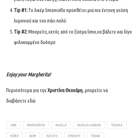
Tip #1:
Το λικέρ limoncello προσθέτει μια πιο έντονη γεύση
λεμονιού και του πάει πολύ.
Tip #2:
Μπορείτε,εκτός από το ξύσμα lime,να βάλετε και λίγο
ψιλοκομμένο δυόσμο
Enjoy your Margherita!
Περισσότερα για την
Χριστίνα Θεοχάρη
, μπορείτε να
διαβάσετε
εδώ
LIME
MARGHERITA
NIGELLA
NIGELLA LAWSON
TEQUILA
ΘΕΪΚΌ
ΛΆΙΜ
ΠΑΓΩΤΟ
ΣΥΝΤΑΓΉ
ΤΕΚΊΛΑ