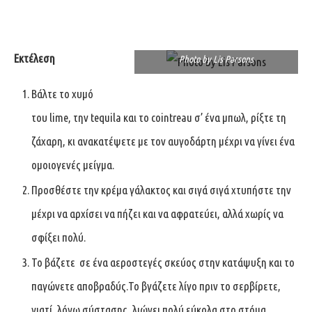
Εκτέλεση
Photo by Lis Parsons
Βάλτε το χυμό
του lime, την tequila και το cointreau σ’ ένα μπωλ, ρίξτε τη
ζάχαρη, κι ανακατέψετε με τον αυγοδάρτη μέχρι να γίνει ένα
ομοιογενές μείγμα.
Προσθέστε την κρέμα γάλακτος και σιγά σιγά χτυπήστε την
μέχρι να αρχίσει να πήζει και να αφρατεύει, αλλά χωρίς να
σφίξει πολύ.
Το βάζετε σε ένα αεροστεγές σκεύος στην κατάψυξη και το
παγώνετε αποβραδύς.Το βγάζετε λίγο πριν το σερβίρετε,
γιατί, λόγω σύστασης, λιώνει πολύ εύκολα στο στόμα.