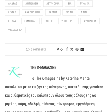
ΆΝΔΡΑΣ
ΑΝΤΊΔΡΑΣΗ
ΑΣΤΥΝΟΜΊΑ
ΒΊΑ
ΓΥΝΑΊΚΑ
ΖΕΥΓΆΡΙ
ΚΑΚΟΠΟΊΗΣΗ
ΚΑΡΑΠΑ
ΣΙΩΠΗ
ΣΠΊΤΙ
ΣΤΈΛΛΑ
ΣΥΜΒΟΥΛΗ
ΣΧΈΣΕΙΣ
ΥΠΟΣΤΉΡΙΞΗ
ΨΥΧΟΛΟΓΊΑ
ΨΥΧΟΛΟΓΙΚΉ
0 comments
0
THE K-MAGAZINE
Tο The K-magazine by Katerina Manta
ασχολείται με το ευ ζην της σύγχρονης, σκεπτόμενης γυναίκας
και οι θεματικές του καλύπτουν όλους τους ρόλους της ως
μητέρα, κόρη, αδελφή, σύζυγος, σύντροφος, εργαζόμενη.