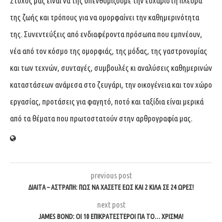
Στόχος μας είναι να της υπενθυμίζουμε την ευχάριστη πλευρά
της ζωής και τρόπους για να ομορφαίνει την καθημερινότητα
της. Συνεντεύξεις από ενδιαφέροντα πρόσωπα που εμπνέουν,
νέα από τον κόσμο της ομορφιάς, της μόδας, της γαστρονομίας
και των τεχνών, συνταγές, συμβουλές κι αναλύσεις καθημερινών
καταστάσεων ανάμεσα στο ζευγάρι, την οικογένεια και τον χώρο
εργασίας, προτάσεις για φαγητό, ποτό και ταξίδια είναι μερικά
από τα θέματα που πρωτοστατούν στην αρθρογραφία μας.
previous post
ΔΊΑΙΤΑ – ΑΣΤΡΑΠΉ: ΠΏΣ ΝΑ ΧΆΣΕΤΕ ΈΩΣ ΚΑΙ 2 ΚΙΛΆ ΣΕ 24 ΏΡΕΣ!
next post
JAMES BOND: ΟΙ 10 ΕΠΙΚΡΑΤΈΣΤΕΡΟΙ ΓΙΑ ΤΟ… ΧΡΊΣΜΑ!