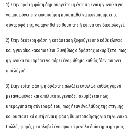
1) Στην πρώτη φάση δημιουργείται η ένταση ενώ η γυναίκα για
να αποφύγει την κακοποίηση προσπαθεί να ικανοποιήσει το
σύντροφό της, να αρνηθεί το θυμό της ή και να τον δικαιολογεί.
2) Στην δεύτερη φάση η κατάσταση ξεφεύγει από κάθε έλεγχο
και η γυναίκα κακοποιείται. Συνήθως ο δράστης ισχυρίζεται πως
η γυναίκα του πρέπει να πάρει ένα μάθημα καθώς ‘δεν παίρνει
από λόγια’
3) Στην τρίτη φάση, η δράστης αλλάζει εντελώς καθώς γυρνά
μετανιωμένος και απόλυτα ευγενικός. Ισχυρίζεται πως
υπεραγαπά τη σύντροφό του, πως ήταν ένα λάθος της στιγμής
και ουσιαστικά αυτή είναι η φάση θυματοποίησης για τη γυναίκα.
Πολλές φορές μεσολαβεί ένα αρκετά μεγάλο διάστημα ηρεμίας