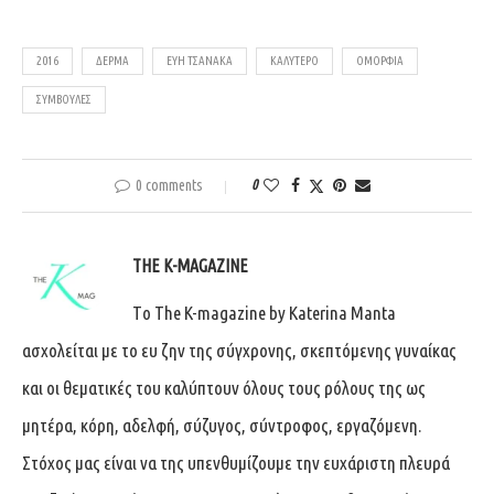
2016
ΔΈΡΜΑ
ΕΎΗ ΤΣΑΝΆΚΑ
ΚΑΛΎΤΕΡΟ
ΟΜΟΡΦΙΆ
ΣΥΜΒΟΥΛΈΣ
0 comments
0
THE K-MAGAZINE
Tο The K-magazine by Katerina Manta
ασχολείται με το ευ ζην της σύγχρονης, σκεπτόμενης γυναίκας
και οι θεματικές του καλύπτουν όλους τους ρόλους της ως
μητέρα, κόρη, αδελφή, σύζυγος, σύντροφος, εργαζόμενη.
Στόχος μας είναι να της υπενθυμίζουμε την ευχάριστη πλευρά