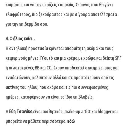
κοιμάσαι, και να τον αερίζεις επαρκώς. Ο ύπνος σου θα γίνει
ελαφρύτερος, πιο ξεκούραστος και με σίγουρα αποτελέσματα
για την επιδερμίδα σου.
4. Ο ήλιος καίει…
Η αντηλιακή προστασία κρίνεται απαραίτητη ακόμα και τους
χειμερινούς μήνες. Γι’αυτό και μια κρέμα με χρώμα και δείκτη SPF
ή οι λατρεμένες BB και CC, έχουν αποδειχτεί σωτήριες, μιας και
ενυδατώνουν, καλύπτουν αλλά και σε προστατεύουν από τις
ακτίνες του ηλίου, που ακόμα και τις πιο συννεφιασμένες
ημέρες, καταφέρνουν να είναι το ίδιο επιβλαβείς.
Η
Εύη Τσανάκα
είναι αισθητικός, make-up artist και blogger και
μπορείτε να μάθετε περισσότερα
εδώ