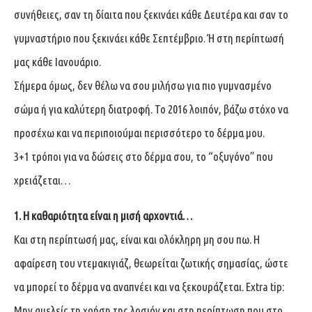
συνήθειες, σαν τη δίαιτα που ξεκινάει κάθε Δευτέρα και σαν το
γυμναστήριο που ξεκινάει κάθε Σεπτέμβριο. Ή στη περίπτωσή
μας κάθε Ιανουάριο.
Σήμερα όμως, δεν θέλω να σου μιλήσω για πιο γυμνασμένο
σώμα ή για καλύτερη διατροφή. Το 2016 λοιπόν, βάζω στόχο να
προσέχω και να περιποιούμαι περισσότερο το δέρμα μου.
3+1 τρόποι για να δώσεις στο δέρμα σου, το “οξυγόνο” που
χρειάζεται…
1. Η καθαριότητα είναι η μισή αρχοντιά…
Και στη περίπτωσή μας, είναι και ολόκληρη μη σου πω. Η
αφαίρεση του ντεμακιγιάζ, θεωρείται ζωτικής σημασίας, ώστε
να μπορεί το δέρμα να αναπνέει και να ξεκουράζεται. Extra tip:
Μην αμελείς τη χρήση της λοσιόν και στη περίπτωση που στο