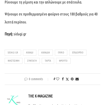
Ρίχνουμε τη γέμιση και την απλώνουμε με σπάτουλα.
Ψήνουμε σε προθερμασμένο φούρνο στους 180 βαθμούς για 40
λεπτά περίπου.
Πηγή:
sidagi.gr
SIDAGI.GR
ΑΧΛΆΔΙ
ΑΧΛΆΔΙΑ
ΓΛΥΚΌ
ΕΠΙΔΌΡΠΙΟ
ΝΗΣΤΊΣΙΜΗ
ΣΥΝΤΑΓΉ
ΤΆΡΤΑ
ΦΡΟΥΤΟ
0 comments
0
THE K-MAGAZINE