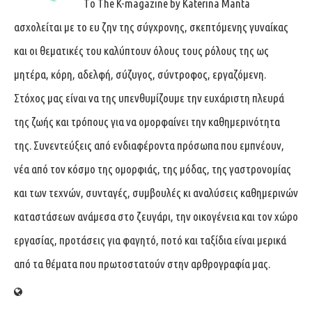
Tο The K-magazine by Katerina Manta
ασχολείται με το ευ ζην της σύγχρονης, σκεπτόμενης γυναίκας
και οι θεματικές του καλύπτουν όλους τους ρόλους της ως
μητέρα, κόρη, αδελφή, σύζυγος, σύντροφος, εργαζόμενη.
Στόχος μας είναι να της υπενθυμίζουμε την ευχάριστη πλευρά
της ζωής και τρόπους για να ομορφαίνει την καθημερινότητα
της. Συνεντεύξεις από ενδιαφέροντα πρόσωπα που εμπνέουν,
νέα από τον κόσμο της ομορφιάς, της μόδας, της γαστρονομίας
και των τεχνών, συνταγές, συμβουλές κι αναλύσεις καθημερινών
καταστάσεων ανάμεσα στο ζευγάρι, την οικογένεια και τον χώρο
εργασίας, προτάσεις για φαγητό, ποτό και ταξίδια είναι μερικά
από τα θέματα που πρωτοστατούν στην αρθρογραφία μας.