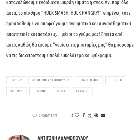
καταναλώνουμε ενδιάμεσα μικρά γεύματα ή σνακ. Αν, παρ’ όλα
αυτά, το αίσθημα “HULK SMASH, HULK HANGRY!” επιμένει, τότε
προσπαθούμε να αποφεύγουμε πνευματικά και συναισθηματικά
απαιτητικές καταστάσεις… μέχρι το γεύμα μας! Έπειτα από
αυτό, καθώς θα έχουμε “γεμίσει τις μπαταρίες μας” θα μπορούμε
να τις διαχειριστούμε πολύ ευκολότερα και ψύχραιμα.
HANGRY
ΑΝΤΙΓΌΝΗ ΑΔΑΜΟΠΟΎΛΟΥ
ΕΚΝΕΥΡΙΣΜΌΣ
ΕΞΗΓΗΣΗ
ΛΙΓΟΎΡΕΣ
ΟΡΜΌΝΗ
ΠΕΊΝΑ
ΣΑΚΧΑΡΟ
0 comments
0
ΑΝΤΙΓΌΝΗ ΑΔΑΜΟΠΟΎΛΟΥ