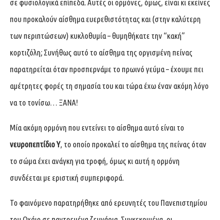
σε φυσιολογικά επίπεδα. Αυτές οι ορμόνες, όμως, είναι κι εκείνες
που προκαλούν αίσθημα ευερεθιστότητας και (στην καλύτερη
των περιπτώσεων) κυκλοθυμία – θυμηθήκατε την “κακή”
κορτιζόλη; Συνήθως αυτό το αίσθημα της οργισμένη πείνας
παρατηρείται όταν προσπερνάμε το πρωινό γεύμα – έχουμε πει
αμέτρητες φορές τη σημασία του και τώρα έχω έναν ακόμη λόγο
να το τονίσω… ΞΑΝΑ!
Μία ακόμη ορμόνη που εντείνει το αίσθημα αυτό είναι το
νευροπεπτίδιο Υ
, το οποίο προκαλεί το αίσθημα της πείνας όταν
το σώμα έχει ανάγκη για τροφή, όμως κι αυτή η ορμόνη
συνδέεται με εριστική συμπεριφορά.
Το φαινόμενο παρατηρήθηκε από ερευνητές του Πανεπιστημίου
του Οχάιο σε παντρεμένα ζευγάρια. Συγκεκριμένα, οι