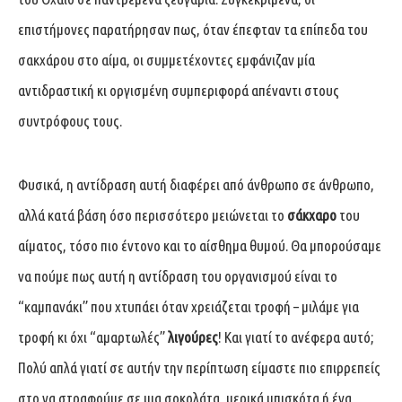
επιστήμονες παρατήρησαν πως, όταν έπεφταν τα επίπεδα του
σακχάρου στο αίμα, οι συμμετέχοντες εμφάνιζαν μία
αντιδραστική κι οργισμένη συμπεριφορά απέναντι στους
συντρόφους τους.
Φυσικά, η αντίδραση αυτή διαφέρει από άνθρωπο σε άνθρωπο,
αλλά κατά βάση όσο περισσότερο μειώνεται το
σάκχαρο
του
αίματος, τόσο πιο έντονο και το αίσθημα θυμού. Θα μπορούσαμε
να πούμε πως αυτή η αντίδραση του οργανισμού είναι το
“καμπανάκι” που χτυπάει όταν χρειάζεται τροφή – μιλάμε για
τροφή κι όχι “αμαρτωλές”
λιγούρες
! Και γιατί το ανέφερα αυτό;
Πολύ απλά γιατί σε αυτήν την περίπτωση είμαστε πιο επιρρεπείς
στο να στραφούμε σε μια σοκολάτα, μερικά μπισκότα ή ένα