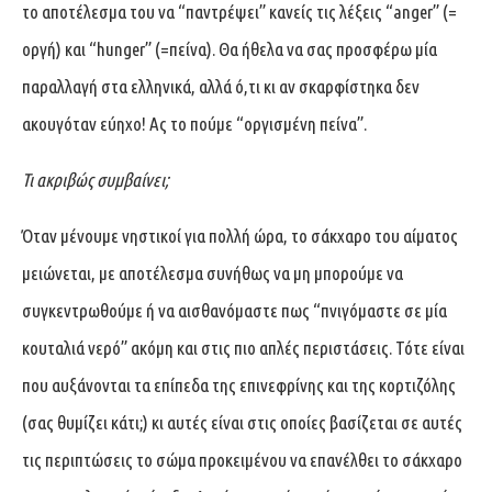
το αποτέλεσμα του να “παντρέψει” κανείς τις λέξεις “anger” (=
οργή) και “hunger” (=πείνα). Θα ήθελα να σας προσφέρω μία
παραλλαγή στα ελληνικά, αλλά ό,τι κι αν σκαρφίστηκα δεν
ακουγόταν εύηχο! Ας το πούμε “οργισμένη πείνα”.
Τι ακριβώς συμβαίνει;
Όταν μένουμε νηστικοί για πολλή ώρα, το σάκχαρο του αίματος
μειώνεται, με αποτέλεσμα συνήθως να μη μπορούμε να
συγκεντρωθούμε ή να αισθανόμαστε πως “πνιγόμαστε σε μία
κουταλιά νερό” ακόμη και στις πιο απλές περιστάσεις. Τότε είναι
που αυξάνονται τα επίπεδα της επινεφρίνης και της κορτιζόλης
(σας θυμίζει κάτι;) κι αυτές είναι στις οποίες βασίζεται σε αυτές
τις περιπτώσεις το σώμα προκειμένου να επανέλθει το σάκχαρο