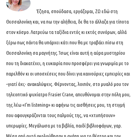
Έζησα, σπούδασα, εργάζομαι, ΖΩ εδώ στη
Θεσσαλονίκη και, να πω την αλήθεια, δε θα το άλλαζα για τίποτα
στον κόσμο. Λατρεύω τα ταξίδια εντός κι εκτός συνόρων, αλλά
ξέρω πως πάντα θα υπάρχει κάτι που θα με τραβάει πίσω στη
Θεσσαλονίκη σα μαγνήτης. Ίσως είναι αυτή η αύρα μυστηρίου
που τη διακατέχει, η ευκαιρία που προσφέρει για γνωριμία με το
παρελθόν κι οι υποσχέσεις που δίνει για καινούριες εμπειρίες και
–γιατί όχι;- ανακαλύψεις. Φέρνοντας, λοιπόν, στο μυαλό μου τον
τηλεοπτικό ψυχίατρο Frasier Crane, απευθύνομαι στην πόλη μου,
της λέω «I’m listening» κι αφήνω τις αισθήσεις μου, τη στιγμή
που αφουγκράζονται τους παλμούς της, να «χτυπήσουν»
υπερωρίες. Μεγάλωσα με τα βιβλία, παιδί βιβλιοφάγων, γαρ.
Μέσα από αυτά ακολούθησαν η αγάπη για το θέατρο και τον