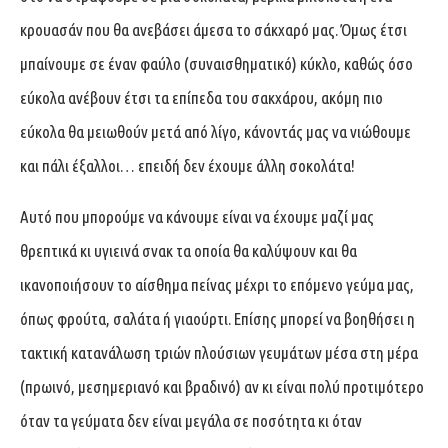
κρουασάν που θα ανεβάσει άμεσα το σάκχαρό μας. Όμως έτσι
μπαίνουμε σε έναν φαύλο (συναισθηματικό) κύκλο, καθώς όσο
εύκολα ανέβουν έτσι τα επίπεδα του σακχάρου, ακόμη πιο
εύκολα θα μειωθούν μετά από λίγο, κάνοντάς μας να νιώθουμε
και πάλι έξαλλοι… επειδή δεν έχουμε άλλη σοκολάτα!
Αυτό που μπορούμε να κάνουμε είναι να έχουμε μαζί μας
θρεπτικά κι υγιεινά σνακ τα οποία θα καλύψουν και θα
ικανοποιήσουν το αίσθημα πείνας μέχρι το επόμενο γεύμα μας,
όπως φρούτα, σαλάτα ή γιαούρτι. Επίσης μπορεί να βοηθήσει η
τακτική κατανάλωση τριών πλούσιων γευμάτων μέσα στη μέρα
(πρωινό, μεσημεριανό και βραδινό) αν κι είναι πολύ προτιμότερο
όταν τα γεύματα δεν είναι μεγάλα σε ποσότητα κι όταν