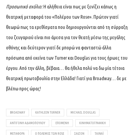
Προσωπικό σχόλιο:
Η αλήθεια είναι πως με ξενίζει κάπως η
θεατρική μεταφορά του «Πολέμου των Rose». Πρώτον γιατί
θεωρώ πως τα ερεθίσματα που δημιουργούνται από τη σύρραξη
του ζευγαριού είναι πιο άμεσα για τον θεατή μέσω της μεγάλης
οθόνης και δεύτερον γιατί δε μπορώ να φανταστώ άλλα
πρόσωπα από εκείνα των Turner και Douglas για τους ήρωες του
έργου. Από την άλλη, βέβαια… θα ήθελα πολύ να δω μία τέτοια
θεατρική πρωτοβουλία στην Ελλάδα! Γιατί για Broadway… δε με
βλέπω προς ώρας!
BROADWAY
KATHLEEN TURNER
MICHAEL DOUGLAS
ΑΝΤΙΓΌΝΗ ΑΔΑΜΟΠΟΎΛΟΥ
ΕΠΌΜΕΝΗ
ΚΙΝΗΜΑΤΟΓΡΑΦΙΚΉ
ΜΕΤΑΦΟΡΆ
Ο ΠΌΛΕΜΟΣ ΤΩΝ ROSE
ΣΑΙΖΌΝ
ΤΑΙΝΆΙ