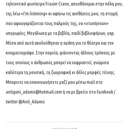
τηλεοπτικό ψυχίατρο Frasier Crane, απευθύνομαι στην πόλη μου,
της λέω «I’m listening» κι αφήνω τις αισθήσεις μου, τη στιγμή
που αφουγκράζονται τους παλμούς της, να «χτυπήσουν»
υπερωρίες. Μεγάλωσα με τα βιβλία, παιδί βιβλιοφάγων, γαρ.
Μέσα από αυτά ακολούθησαν η αγάπη για το θέατρο και τον
κινηματογράφο. Στην πορεία, ψάχνοντας άλλους τρόπους με
τους οποίους ο άνθρωπος μπορεί να εκφραστεί, γνώρισα
καλύτερα τη μουσική, τη ζωγραφική κι άλλες μορφές τέχνης.
Μπορειτε να επικοινωνήσετε μαζί μου μέσω mail στο
antigoni_adamo@hotmail.com
ή να με βρείτε στο facebook /
twitter @Anti_Adamo