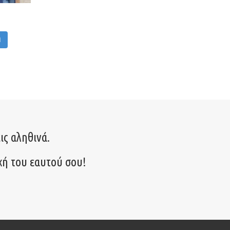
M
ις αληθινά.
χή του εαυτού σου!