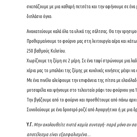
σκεπάζουμε με μια καθαρή πετσέτα και την αφήνουμε σε ένα μ
διπλάσιο όγκο.
Ανακατεύουμε καλά όλα τα υλικά της σάλτσας. Θα την χρησιμ
Προθερμαίνουμε το φούρνο μας στη λειτουργία αέρα και κάτω 
250 βαθμούς Κελσίου.
Χωρίζουμε τη ζύμη σε 2 μέρη. Σε ένα ταψί στρώνουμε μια λαδό
χέρια μας το μπαλάκι της ζύμης με κυκλικές κινήσεις μέχρι να
Με ένα πινέλο αλείφουμε την επιφάνεια της πίτσα με ελαιόλα
μοτσαρέλα και ψήνουμε στο τελευταίο ράφι του φούρνου για 10
Την βγάζουμε από το φούρνο και προσθέτουμε από πάνω αρχικ
Συνοδεύουμε με ένα δροσερό ροζέ από Αγιοργήτικο ή με μια 
Υ.Γ.
Μην ακολουθείτε πιστά καμία συνταγή- παρά μόνο αν σας 
αποτέλεσμα είναι εξασφαλισμένο…