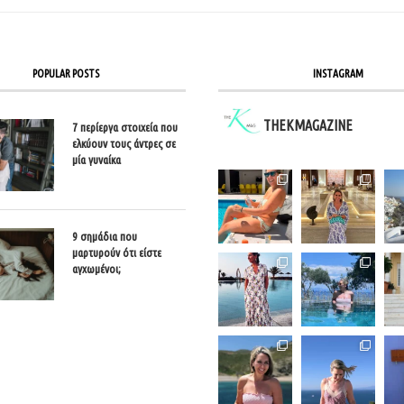
POPULAR POSTS
INSTAGRAM
THEKMAGAZINE
7 περίεργα στοιχεία που
ελκύουν τους άντρες σε
μία γυναίκα
9 σημάδια που
μαρτυρούν ότι είστε
αγχωμένοι;