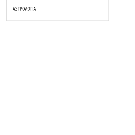
ΑΣΤΡΟΛΟΓΙΑ
ΠΑΣΧΑΛΙΝΆ ΣΜΥΡΝΈΙΚΑ ΚΟΥΛΟΥΡΆΚΙΑ
ΕΎΚΟΛΗ ΠΑΝΤΖΑΡΟΣΑΛΆΤΑ ΜΕ ΞΙΝΌ
(FOODURISMO.COM)
ΚΑΡΎΔΙΑ (FOODURISMO.COM
07/04/2026
30/03/2026