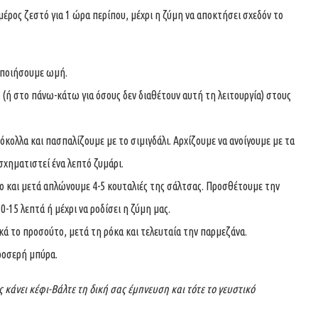
έρος ζεστό για 1 ώρα περίπου, μέχρι η ζύμη να αποκτήσει σχεδόν το
οποιήσουμε ωμή.
(ή στο πάνω-κάτω για όσους δεν διαθέτουν αυτή τη λειτουργία) στους
κολλα και πασπαλίζουμε με το σιμιγδάλι. Αρχίζουμε να ανοίγουμε με τα
 σχηματιστεί ένα λεπτό ζυμάρι.
δο και μετά απλώνουμε 4-5 κουταλιές της σάλτσας. Προσθέτουμε την
-15 λεπτά ή μέχρι να ροδίσει η ζύμη μας.
ά το προσούτο, μετά τη ρόκα και τελευταία την παρμεζάνα.
δροσερή μπύρα.
κάνει κέφι-Βάλτε τη δική σας έμπνευση και τότε το γευστικό