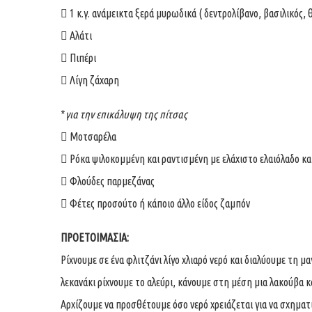
 1 κ.γ. ανάμεικτα ξερά μυρωδικά ( δεντρολίβανο, βασιλικός, 
 Αλάτι
 Πιπέρι
 Λίγη ζάχαρη
*
για την επικάλυψη της πίτσας
 Μοτσαρέλα
 Ρόκα ψιλοκομμένη και ραντισμένη με ελάχιστο ελαιόλαδο κα
 Φλούδες παρμεζάνας
 Φέτες προσούτο ή κάποιο άλλο είδος ζαμπόν
ΠΡΟΕΤΟΙΜΑΣΙΑ:
Ρίχνουμε σε ένα φλιτζάνι λίγο χλιαρό νερό και διαλύουμε τη μαγ
λεκανάκι ρίχνουμε το αλεύρι, κάνουμε στη μέση μια λακούβα κα
Αρχίζουμε να προσθέτουμε όσο νερό χρειάζεται για να σχηματι