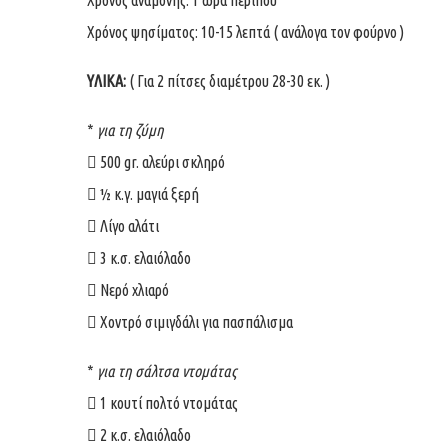
Χρόνος αναμονής: 1 ώρα περίπου
Χρόνος ψησίματος: 10-15 λεπτά ( ανάλογα τον φούρνο )
ΥΛΙΚΑ:
( Για 2 πίτσες διαμέτρου 28-30 εκ. )
*
για τη ζύμη
 500 gr. αλεύρι σκληρό
 ½ κ.γ. μαγιά ξερή
 Λίγο αλάτι
 3 κ.σ. ελαιόλαδο
 Νερό χλιαρό
 Χοντρό σιμιγδάλι για πασπάλισμα
*
για τη σάλτσα ντομάτας
 1 κουτί πολτό ντομάτας
 2 κ.σ. ελαιόλαδο