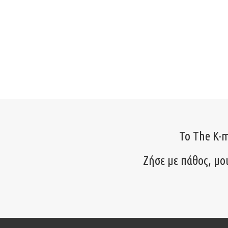
Το The K-m
Ζήσε με πάθος, μο