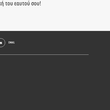
χή του εαυτού σου!
EMAIL