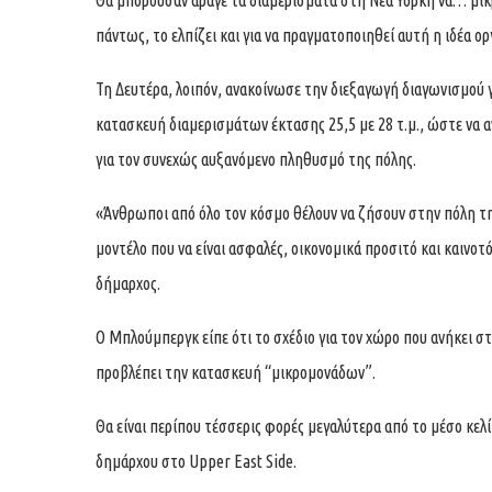
Θα μπορούσαν άραγε τα διαμερίσματα στη Νέα Υόρκη να… μικ
πάντως, το ελπίζει και για να πραγματοποιηθεί αυτή η ιδέα ο
Τη Δευτέρα, λοιπόν, ανακοίνωσε την διεξαγωγή διαγωνισμού γι
κατασκευή διαμερισμάτων έκτασης 25,5 με 28 τ.μ., ώστε να 
για τον συνεχώς αυξανόμενο πληθυσμό της πόλης.
«Άνθρωποι από όλο τον κόσμο θέλουν να ζήσουν στην πόλη τη
μοντέλο που να είναι ασφαλές, οικονομικά προσιτό και καινοτό
δήμαρχος.
Ο Μπλούμπεργκ είπε ότι το σχέδιο για τον χώρο που ανήκει στ
προβλέπει την κατασκευή “μικρομονάδων”.
Θα είναι περίπου τέσσερις φορές μεγαλύτερα από το μέσο κελί
δημάρχου στο Upper East Side.