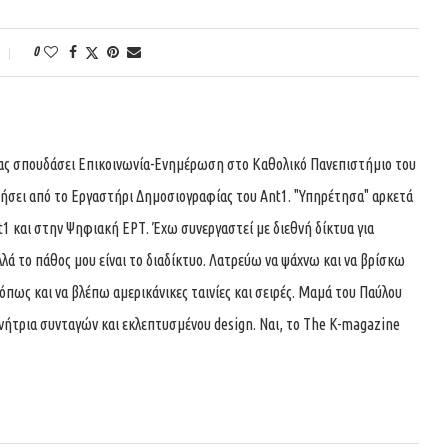
0
τας σπουδάσει Επικοινωνία-Ενημέρωση στο Καθολικό Πανεπιστήμιο του
τήσει από το Εργαστήρι Δημοσιογραφίας του Ant1. "Υπηρέτησα" αρκετά
t1 και στην Ψηφιακή ΕΡΤ. Έχω συνεργαστεί με διεθνή δίκτυα για
λά το πάθος μου είναι το διαδίκτυο. Λατρεύω να ψάχνω και να βρίσκω
όπως και να βλέπω αμερικάνικες ταινίες και σειρές. Μαμά του Παύλου
υνήτρια συνταγών και εκλεπτυσμένου design. Ναι, το The K-magazine