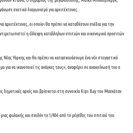
ρύνουν κι άλλο; Ο δήμαρχος της μεγαλούπολης, Μάικλ Μπλούμπεργκ,
ργάνωσε σχετικό διαγωνισμό για αρχιτέκτονες.
α αρχιτέκτονες, οι οποίοι θα πρέπει να καταθέσουν σχέδια για την
αντιμετωπιστεί η έλλειψη κατάλληλων σπιτιών και οικονομικά προσιτών
ς Νέας Υόρκης και θα πρέπει να κατασκευάσουμε ένα νέο στεγαστικό
μο για να ικανοποιεί τις ανάγκες τους», αναφέρει σε ανακοίνωσή του ο
ις δημοτικές αρχές και βρίσκεται στη συνοικία Kips Bay του Μανχάταν
 μιας φυλακής και σχεδόν το 1/40ό από το μέγεθος του σπιτιού του