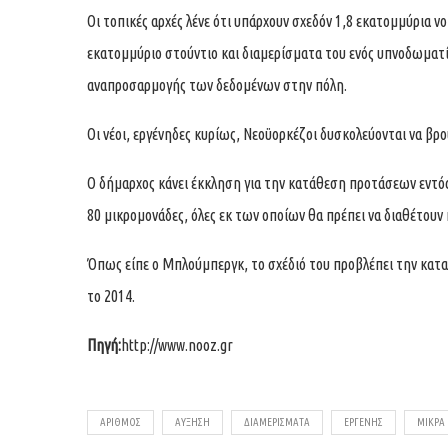
Οι τοπικές αρχές λένε ότι υπάρχουν σχεδόν 1,8 εκατομμύρια ν
εκατομμύριο στούντιο και διαμερίσματα του ενός υπνοδωματί
αναπροσαρμογής των δεδομένων στην πόλη.
Οι νέοι, εργένηδες κυρίως, Νεοϋορκέζοι δυσκολεύονται να β
Ο δήμαρχος κάνει έκκληση για την κατάθεση προτάσεων εντό
80 μικρομονάδες, όλες εκ των οποίων θα πρέπει να διαθέτουν 
Όπως είπε ο Μπλούμπεργκ, το σχέδιό του προβλέπει την κατα
το 2014.
Πηγή:
http://www.nooz.gr
ΑΡΙΘΜΌΣ
ΑΎΞΗΣΗ
ΔΙΑΜΕΡΊΣΜΑΤΑ
ΕΡΓΈΝΗΣ
ΜΙΚΡΆ