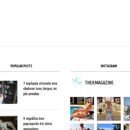
POPULAR POSTS
INSTAGRAM
THEKMAGAZINE
7 περίεργα στοιχεία που
ελκύουν τους άντρες σε
μία γυναίκα
9 σημάδια που
μαρτυρούν ότι είστε
αγχωμένοι;