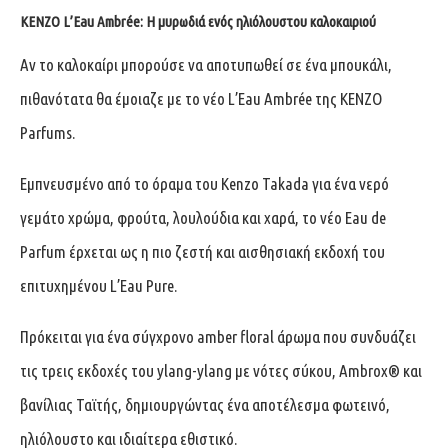
KENZO L’Eau Ambrée: Η μυρωδιά ενός ηλιόλουστου καλοκαιριού
Αν το καλοκαίρι μπορούσε να αποτυπωθεί σε ένα μπουκάλι,
πιθανότατα θα έμοιαζε με το νέο L’Eau Ambrée της KENZO
Parfums.
Εμπνευσμένο από το όραμα του Kenzo Takada για ένα νερό
γεμάτο χρώμα, φρούτα, λουλούδια και χαρά, το νέο Eau de
Parfum έρχεται ως η πιο ζεστή και αισθησιακή εκδοχή του
επιτυχημένου L’Eau Pure.
Πρόκειται για ένα σύγχρονο amber floral άρωμα που συνδυάζει
τις τρεις εκδοχές του ylang-ylang με νότες σύκου, Ambrox® και
βανίλιας Ταϊτής, δημιουργώντας ένα αποτέλεσμα φωτεινό,
ηλιόλουστο και ιδιαίτερα εθιστικό.