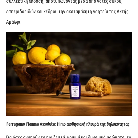
συλλεκτική έκδοση, αποτυπώνοντας μέσα από νότες σύκου,
εσπεριδοειδών και κέδρου την ακαταμάχητη γοητεία της Ακτής
Αμάλφι.
Ferragamo Fiamma Assoluta: Η πιο αισθησιακή πλευρά της θηλυκότητας
Για όσες αγαπούν τα πιο ζεστά, κομψά και δυναμικά αρώματα, το