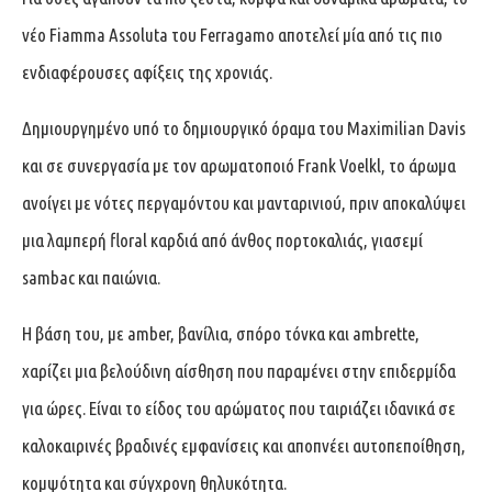
νέο Fiamma Assoluta του Ferragamo αποτελεί μία από τις πιο
ενδιαφέρουσες αφίξεις της χρονιάς.
Δημιουργημένο υπό το δημιουργικό όραμα του Maximilian Davis
και σε συνεργασία με τον αρωματοποιό Frank Voelkl, το άρωμα
ανοίγει με νότες περγαμόντου και μανταρινιού, πριν αποκαλύψει
μια λαμπερή floral καρδιά από άνθος πορτοκαλιάς, γιασεμί
sambac και παιώνια.
Η βάση του, με amber, βανίλια, σπόρο τόνκα και ambrette,
χαρίζει μια βελούδινη αίσθηση που παραμένει στην επιδερμίδα
για ώρες. Είναι το είδος του αρώματος που ταιριάζει ιδανικά σε
καλοκαιρινές βραδινές εμφανίσεις και αποπνέει αυτοπεποίθηση,
κομψότητα και σύγχρονη θηλυκότητα.