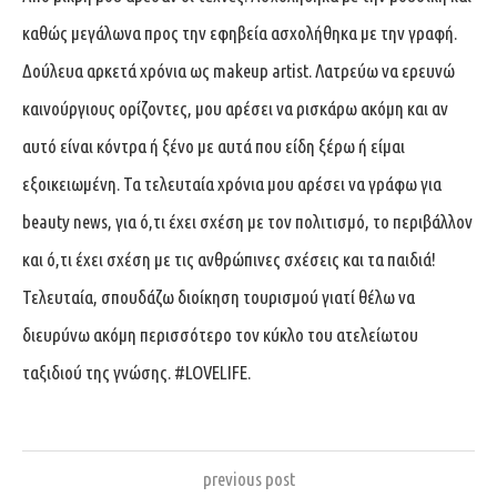
καθώς μεγάλωνα προς την εφηβεία ασχολήθηκα με την γραφή.
Δούλευα αρκετά χρόνια ως makeup artist. Λατρεύω να ερευνώ
καινούργιους ορίζοντες, μου αρέσει να ρισκάρω ακόμη και αν
αυτό είναι κόντρα ή ξένο με αυτά που είδη ξέρω ή είμαι
εξοικειωμένη. Τα τελευταία χρόνια μου αρέσει να γράφω για
beauty news, για ό,τι έχει σχέση με τον πολιτισμό, το περιβάλλον
και ό,τι έχει σχέση με τις ανθρώπινες σχέσεις και τα παιδιά!
Τελευταία, σπουδάζω διοίκηση τουρισμού γιατί θέλω να
διευρύνω ακόμη περισσότερο τον κύκλο του ατελείωτου
ταξιδιού της γνώσης. #LOVELIFE.
previous post