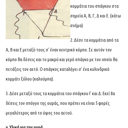
κομμάτια του σπάγκου στα
σημεία A, B, Γ, Δ και E. (κάτω
σχήμα)
2. Δέσε τα κομμάτια από τα
A, B και E μεταξύ τους σ’ έναν κεντρικό κόμπο. Σε αυτόν τον
κόμπο θα δέσεις και το μακρύ και γερό σπάγκο με τον οποίο θα
πετάξεις τον αετό. O σπάγκος καταλήγει σ’ ένα κυλινδρικό
κομμάτι ξύλου (καλούμπα).
3. Δέσε μεταξύ τους τα κομμάτια του σπάγκου Γ και Δ. Εκεί 8α
δέσεις τον σπόγγο της ουράς, που πρέπει να είναι 5 φορές
μεγαλύτερος από το ύψος του αετού.
γ
.
Υλικά για την ουρά