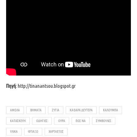
Πηγή
:
http://tinanantsou.blogspot.gr
ΑΜΟΛΑ
ΒΉΜΑΤΑ
ΖΎΓΙΑ
ΚΑΘΑΡΆ ΔΕΥΤΈΡΑ
ΚΑΛΟΥΜΠΑ
ΚΑΤΑΣΚΕΥΉ
ΟΔΗΓΊΕΣ
ΟΎΡΑ
ΠΩΣ ΝΑ
ΣΥΜΒΟΥΛΈΣ
ΥΛΙΚΆ
ΦΤΙΆΞΩ
ΧΑΡΤΑΕΤΌΣ