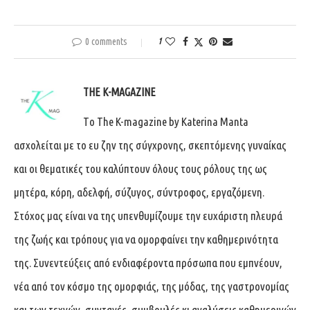
0 comments
1
THE K-MAGAZINE
Tο The K-magazine by Katerina Manta
ασχολείται με το ευ ζην της σύγχρονης, σκεπτόμενης γυναίκας
και οι θεματικές του καλύπτουν όλους τους ρόλους της ως
μητέρα, κόρη, αδελφή, σύζυγος, σύντροφος, εργαζόμενη.
Στόχος μας είναι να της υπενθυμίζουμε την ευχάριστη πλευρά
της ζωής και τρόπους για να ομορφαίνει την καθημερινότητα
της. Συνεντεύξεις από ενδιαφέροντα πρόσωπα που εμπνέουν,
νέα από τον κόσμο της ομορφιάς, της μόδας, της γαστρονομίας
και των τεχνών, συνταγές, συμβουλές κι αναλύσεις καθημερινών