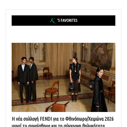
'S FAVORITES
Η νέα συλλογή FENDI για το Φθινόπωρο/Χειμώνα 2026
υμνεί το συναίσθημα και τη σύγχρονη θηλυκότητα