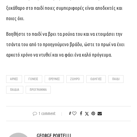
ξεκάθαρο στο παιδί ποιες συμπεριφορές είναι αποδεκτές και
ποιες όχι.
Βοηθήστε το παιδί να βρει τα ρούχα του και να ετοιμάσει την
τσάντα του από το προηγούμενο βράδυ, ώστε το πρωί να έχει
αρκετό χρόνο να ντυθεί και να φάει ένα καλό πρόγευμα.
ΑΡΧΈΣ
ΓΟΝΕΊΣ
ΈΡΕΥΝΕΣ
ΖΩΗΡΌ
ΟΔΗΓΊΕΣ
ΠΑΙΔΊ
ΠΑΙΔΙΆ
ΠΡΌΓΡΑΜΜΑ
1 comment
0
GEORGE PORTELLI