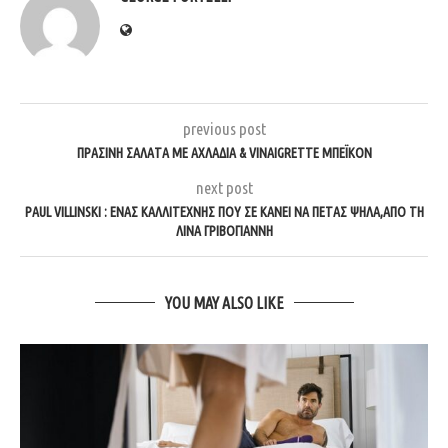
previous post
ΠΡΆΣΙΝΗ ΣΑΛΆΤΑ ΜΕ ΑΧΛΆΔΙΑ & VINAIGRETTE ΜΠΈΙΚΟΝ
next post
PAUL VILLINSKI : ΈΝΑΣ ΚΑΛΛΙΤΈΧΝΗΣ ΠΟΥ ΣΕ ΚΆΝΕΙ ΝΑ ΠΕΤΆΣ ΨΗΛΆ,ΑΠΌ ΤΗ
ΛΊΝΑ ΓΡΙΒΟΓΙΆΝΝΗ
YOU MAY ALSO LIKE