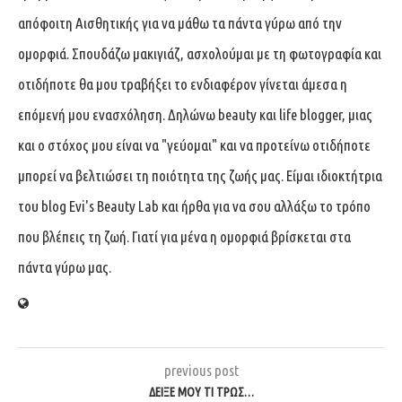
απόφοιτη Αισθητικής για να μάθω τα πάντα γύρω από την
ομορφιά. Σπουδάζω μακιγιάζ, ασχολούμαι με τη φωτογραφία και
οτιδήποτε θα μου τραβήξει το ενδιαφέρον γίνεται άμεσα η
επόμενή μου ενασχόληση. Δηλώνω beauty και life blogger, μιας
και ο στόχος μου είναι να "γεύομαι" και να προτείνω οτιδήποτε
μπορεί να βελτιώσει τη ποιότητα της ζωής μας. Είμαι ιδιοκτήτρια
του blog Evi's Beauty Lab και ήρθα για να σου αλλάξω το τρόπο
που βλέπεις τη ζωή. Γιατί για μένα η ομορφιά βρίσκεται στα
πάντα γύρω μας.
previous post
ΔΕΊΞΕ ΜΟΥ ΤΙ ΤΡΩΣ…