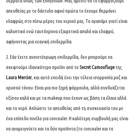
δέρματα όπως των Ελληνίδων. Μας αρέσει να το εφαρμόζουμε
απευθείας με το δάχτυλο αφού πρώτα το έχουμε θερμάνει
ελαφρώς στο πίσω μέρος του χεριού μας. Το αγαπάμε γιατί είναι
καλυπτικό ενώ ταυτόχρονα εξαιρετικά απαλό και ελαφρύ,
αφήνοντας μια νεανική επιδερμίδα.
2. Εάν έχετε ανοιχτόχρωμη επιδερμίδα, δεν μπορούμε να
σκεφτούμε ιδανικότερο προϊόν από το
Secret Camouflage
της
Laura Mercier
, και αυτό επειδή έχει την τέλεια ισορροπία ροζ και
χρυσού τόνου. Είναι μια πιο ξηρή φόρμουλα, αλλά συνδυάζεται
εξίσου καλά και με τα makeup που έχουν ως βάση τα έλαια αλλά
και το νερό. Απλώστε το απευθείας από τη συσκευασία του με
ένα επίπεδο πινέλο για concealer. Η καλύτερη συμβουλή μας είναι
να αναμειγνύετε και τα δύο προϊόντα (το concealer και το