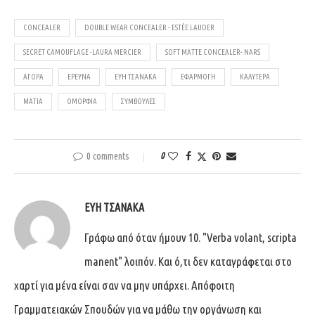
CONCEALER
DOUBLE WEAR CONCEALER - ESTÉE LAUDER
SECRET CAMOUFLAGE -LAURA MERCIER
SOFT MATTE CONCEALER- NARS
ΑΓΟΡΆ
ΈΡΕΥΝΑ
ΕΎΗ ΤΣΑΝΆΚΑ
ΕΦΑΡΜΟΓΉ
ΚΑΛΎΤΕΡΑ
ΜΆΤΙΑ
ΟΜΟΡΦΙΆ
ΣΥΜΒΟΥΛΈΣ
0 comments
0
ΕΎΗ ΤΣΑΝΆΚΑ
Γράφω από όταν ήμουν 10. "Verba volant, scripta
manent" λοιπόν. Και ό,τι δεν καταγράφεται στο
χαρτί για μένα είναι σαν να μην υπάρχει. Απόφοιτη
Γραμματειακών Σπουδών για να μάθω την οργάνωση και