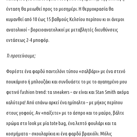
ένταση θα μειωθεί προς το μεσημέρι. Η θερμοκρασία θα
κυμανθεί από 10 έως 15 βαθμούς Κελσίου περίπου κι οι άνεμοι
ανατολικοί – βορειοανατολικοί με μεταβλητές διευθύνσεις
εντάσεως 2-4 μποφόρ.
Τι προτείνουμε;
Φορέστε ένα φαρδύ παντελόνι τύπου «σαλβάρι» με ένα στενό
πουκάμισο ή μπλουζάκι και συνδυάστε το με το αγαπημένο μου
φετινό fashion trend: τα sneakers – αν είναι και Stan Smith ακόμα
καλύτερα! Από επάνω αρκεί ένα ημίπαλτο – με μήκος περίπου
στους γοφούς. Αν «παίξετε» με το άσπρο και το μαύρο, βάλτε
χρώμα στο look με μία tote bag, ένα λεπτό φουλάρι και τα
κοσμήματα – σκουλαρίκια κι ένα φαρδύ βραχιόλι. Μόλις