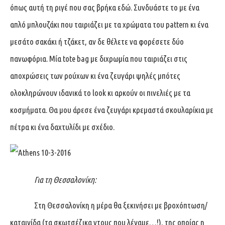
όπως αυτή τη ριγέ που σας βρήκα εδώ. Συνδυάστε το με ένα
απλό μπλουζάκι που ταιριάζει με τα χρώματα του pattern κι ένα
μεσάτο σακάκι ή τζάκετ, αν δε θέλετε να φορέσετε δύο
πανωφόρια. Μία tote bag με διχρωμία που ταιριάζει στις
αποχρώσεις των ρούχων κι ένα ζευγάρι ψηλές μπότες
ολοκληρώνουν ιδανικά το look κι αρκούν οι πινελιές με τα
κοσμήματα. Θα μου άρεσε ένα ζευγάρι κρεμαστά σκουλαρίκια με
πέτρα κι ένα δαχτυλίδι με σχέδιο.
Για τη Θεσσαλονίκη:
Στη Θεσσαλονίκη η μέρα θα ξεκινήσει με βροχόπτωση/
καταιγίδα (τα σκωτσέζικα ντους που λέγαμε…!), της οποίας η