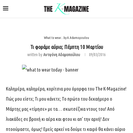
What to wear...by A.Adamopoulou
Τι φοράμε αύριο; Πέμπτη 10 Μαρτίου
written by
Αντιγόνη Αδαμοπούλου
09/03/2016
Καλημέρα, καλημέρα, κορίτσια μου όμορφα του The K-Magazine!
Πώς μου είστε; Τι μου κάνετε; Το πρώτο του δεκαήμερο ο
Μάρτης μας «τίμησε» με τα… σκωτσέζικα ντους του! Από
λιακάδες σε βροχή κι αέρα και φτου κι απ’ την αρχή! Δεν
πτοούμαστε, όμως! Εμείς αρκεί να δούμε τι καιρό θα κάνει αύριο