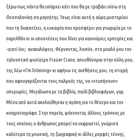
ξέρω πως πάντα θα υπάρχει κάτι που θα με τραβάει πίσω στη
Θεσσαλονίκη σα μαγνήτης. Ίσως είναι αυτή η αύρα μυστηρίου
που τη διακατέχει, η ευκαιρία που προσφέρει για γνωριμία με το
παρελθόν κι οι υποσχέσεις που δίνει για καινούριες εμπειρίες και
–γιατί όχι;- ανακαλύψεις. Φέρνοντας, λοιπόν, στο μυαλό μου τον
τηλεοπτικό ψυχίατρο Frasier Crane, απευθύνομαι στην πόλη μου,
της λέω «I’m listening» κι αφήνω τις αισθήσεις μου, τη στιγμή
που αφουγκράζονται τους παλμούς της, να «χτυπήσουν»
υπερωρίες. Μεγάλωσα με τα βιβλία, παιδί βιβλιοφάγων, γαρ.
Μέσα από αυτά ακολούθησαν η αγάπη για το θέατρο και τον
κινηματογράφο. Στην πορεία, ψάχνοντας άλλους τρόπους με
τους οποίους ο άνθρωπος μπορεί να εκφραστεί, γνώρισα
καλύτερα τη μουσική, τη ζωγραφική κι άλλες μορφές τέχνης.