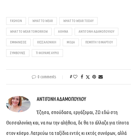
FASHION
WHAT TO WEAR
WHAT TO WEAR TODAY
WHAT TO WEAR TOMORROW
ΑΘΉΝΑ
ΑΝΤΙΓΌΝΗ ΑΔΑΜΟΠΟΎΛΟΥ
ΕΜΦΑΝΊΣΕΙΣ
ΘΕΣΣΑΛΟΝΊΚΗ
ΜΌΔΑ
ΠΈΜΠΤΗ 10 ΜΑΡΤΊΟΥ
ΣΥΜΒΟΥΛΈΣ
ΤΙ ΦΟΡΆΜΕ ΑΎΡΙΟ
0 comments
0
ΑΝΤΙΓΌΝΗ ΑΔΑΜΟΠΟΎΛΟΥ
Έζησα, σπούδασα, εργάζομαι, ΖΩ εδώ στη
Θεσσαλονίκη και, να πω την αλήθεια, δε θα το άλλαζα για τίποτα
στον κόσμο. Λατρεύω τα ταξίδια εντός κι εκτός συνόρων, αλλά