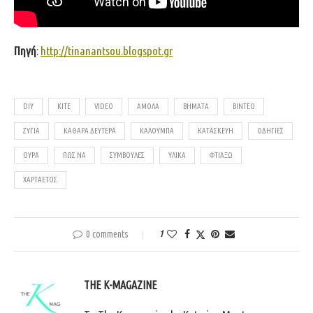
Πηγή
:
http://tinanantsou.blogspot.gr
DIY
KITE
VIDEO
ΑΜΟΛΑ
ΒΉΜΑΤΑ
ΒΊΝΤΕΟ
ΖΎΓΙΑ
ΚΑΘΑΡΆ ΔΕΥΤΈΡΑ
ΚΑΛΟΥΜΠΑ
ΚΑΤΑΣΚΕΥΉ
ΟΔΗΓΊΕΣ
ΟΎΡΑ
ΠΩΣ ΝΑ
ΣΥΜΒΟΥΛΈΣ
ΥΛΙΚΆ
ΦΤΙΆΞΩ
ΧΑΡΤΑΕΤΌΣ
0 comments
1
THE K-MAGAZINE