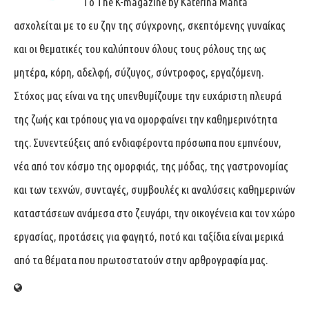
Tο The K-magazine by Katerina Manta
ασχολείται με το ευ ζην της σύγχρονης, σκεπτόμενης γυναίκας
και οι θεματικές του καλύπτουν όλους τους ρόλους της ως
μητέρα, κόρη, αδελφή, σύζυγος, σύντροφος, εργαζόμενη.
Στόχος μας είναι να της υπενθυμίζουμε την ευχάριστη πλευρά
της ζωής και τρόπους για να ομορφαίνει την καθημερινότητα
της. Συνεντεύξεις από ενδιαφέροντα πρόσωπα που εμπνέουν,
νέα από τον κόσμο της ομορφιάς, της μόδας, της γαστρονομίας
και των τεχνών, συνταγές, συμβουλές κι αναλύσεις καθημερινών
καταστάσεων ανάμεσα στο ζευγάρι, την οικογένεια και τον χώρο
εργασίας, προτάσεις για φαγητό, ποτό και ταξίδια είναι μερικά
από τα θέματα που πρωτοστατούν στην αρθρογραφία μας.