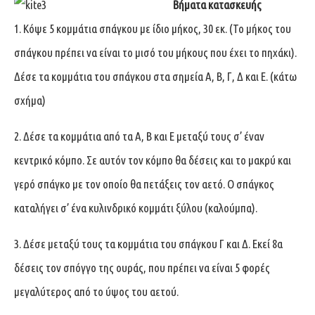
Βήματα κατασκευής
1. Κόψε 5 κομμάτια σπάγκου με ίδιο μήκος, 30 εκ. (Το μήκος του
σπάγκου πρέπει να είναι το μισό του μήκους που έχει το πηχάκι).
Δέσε τα κομμάτια του σπάγκου στα σημεία A, B, Γ, Δ και E. (κάτω
σχήμα)
2. Δέσε τα κομμάτια από τα A, B και E μεταξύ τους σ’ έναν
κεντρικό κόμπο. Σε αυτόν τον κόμπο θα δέσεις και το μακρύ και
γερό σπάγκο με τον οποίο θα πετάξεις τον αετό. O σπάγκος
καταλήγει σ’ ένα κυλινδρικό κομμάτι ξύλου (καλούμπα).
3. Δέσε μεταξύ τους τα κομμάτια του σπάγκου Γ και Δ. Εκεί 8α
δέσεις τον σπόγγο της ουράς, που πρέπει να είναι 5 φορές
μεγαλύτερος από το ύψος του αετού.