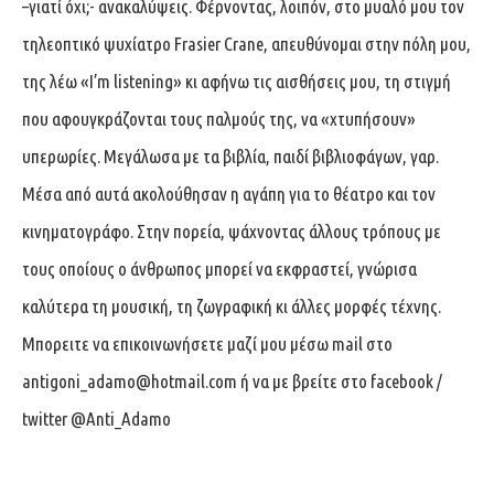
–γιατί όχι;- ανακαλύψεις. Φέρνοντας, λοιπόν, στο μυαλό μου τον
τηλεοπτικό ψυχίατρο Frasier Crane, απευθύνομαι στην πόλη μου,
της λέω «I’m listening» κι αφήνω τις αισθήσεις μου, τη στιγμή
που αφουγκράζονται τους παλμούς της, να «χτυπήσουν»
υπερωρίες. Μεγάλωσα με τα βιβλία, παιδί βιβλιοφάγων, γαρ.
Μέσα από αυτά ακολούθησαν η αγάπη για το θέατρο και τον
κινηματογράφο. Στην πορεία, ψάχνοντας άλλους τρόπους με
τους οποίους ο άνθρωπος μπορεί να εκφραστεί, γνώρισα
καλύτερα τη μουσική, τη ζωγραφική κι άλλες μορφές τέχνης.
Μπορειτε να επικοινωνήσετε μαζί μου μέσω mail στο
antigoni_adamo@hotmail.com
ή να με βρείτε στο facebook /
twitter @Anti_Adamo