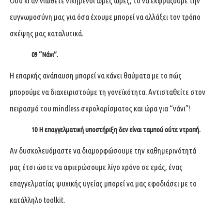
Όσο κι αν νιώθετε νικημένοι ώρες ώρες, το να εκφράζουμε την
ευγνωμοσύνη μας για όσα έχουμε μπορεί να αλλάξει τον τρόπο
σκέψης μας καταλυτικά.
09
“Νάνι”.
Η επαρκής ανάπαυση μπορεί να κάνει θαύματα με το πώς
μπορούμε να διαχειριστούμε τη γονεϊκότητα. Αντισταθείτε στον
πειρασμό του mindless σκρολαρίσματος και ώρα για “νάνι”!
10
Η επαγγελματική υποστήριξη δεν είναι ταμπού ούτε ντροπή.
Αν δυσκολευόμαστε να διαμορφώσουμε την καθημερινότητά
μας έτσι ώστε να αφιερώσουμε λίγο χρόνο σε εμάς, ένας
επαγγελματίας ψυχικής υγείας μπορεί να μας εφοδιάσει με το
κατάλληλο toolkit.