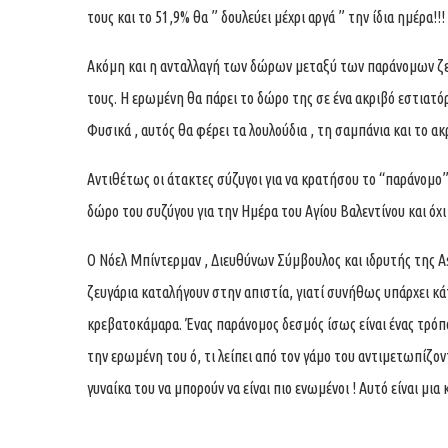
τους και το 51,9% θα ” δουλεύει μέχρι αργά ” την ίδια ημέρα!!!
Ακόμη και η ανταλλαγή των δώρων μεταξύ των παράνομων ζευ
τους. Η ερωμένη θα πάρει το δώρο της σε ένα ακριβό εστιατόρι
Φυσικά , αυτός θα φέρει τα λουλούδια , τη σαμπάνια και το ακ
Αντιθέτως οι άτακτες σύζυγοι για να κρατήσου το “παράνομο
δώρο του συζύγου για την Ημέρα του Αγίου Βαλεντίνου και όχι 
Ο Nόελ Μπίντερμαν , Διευθύνων Σύμβουλος και ιδρυτής της
A
ζευγάρια καταλήγουν στην απιστία, γιατί συνήθως υπάρχει κά
κρεβατοκάμαρα. Ένας παράνομος δεσμός ίσως είναι ένας τρόπο
την ερωμένη του ό, τι λείπει από τον γάμο του αντιμετωπίζοντ
γυναίκα του να μπορούν να είναι πιο ενωμένοι ! Αυτό είναι μια