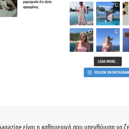
μαρτυρούν ότι είστε
αγχωμένοι;
LOAD MORE...
FOLLOW ON INSTAGRA
agazine είναι η καθημερινή σου υπενθύμιση να ζε