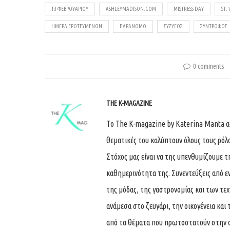
13 ΦΕΒΡΟΥΑΡΊΟΥ
ASHLEYMADISON.COM
MISTRESS DAY
ST.
ΗΜΈΡΑ ΕΡΩΤΕΥΜΈΝΩΝ
ΠΑΡΆΝΟΜΟ
ΣΎΖΥΓΟΣ
ΣΎΝΤΡΟΦΟΣ
0 comments
THE K-MAGAZINE
Tο The K-magazine by Katerina Manta ασχ
θεματικές του καλύπτουν όλους τους ρόλ
Στόχος μας είναι να της υπενθυμίζουμε τ
καθημερινότητα της. Συνεντεύξεις από ε
της μόδας, της γαστρονομίας και των τε
ανάμεσα στο ζευγάρι, την οικογένεια και 
από τα θέματα που πρωτοστατούν στην 