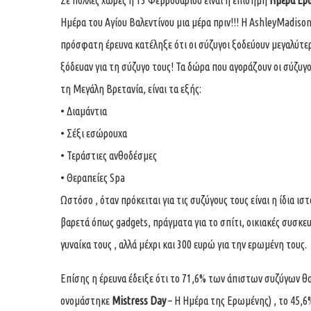
Σε πολλές χώρες η 13 Φεβρουαρίου είναι η επίσημη
Ημέρα Ερ
Ημέρα του Αγίου Βαλεντίνου μια μέρα πριν!!! Η
AshleyMadiso
πρόσφατη έρευνα κατέληξε ότι οι σύζυγοι ξοδεύουν μεγαλύτε
ξόδευαν για τη σύζυγο τους! Τα δώρα που αγοράζουν οι σύζυγ
τη Μεγάλη Βρετανία, είναι τα εξής:
• Διαμάντια
• Σέξι εσώρουχα
• Τεράστιες ανθοδέσμες
• Θεραπείες Spa
Ωστόσο , όταν πρόκειται για τις συζύγους τους είναι η ίδια ισ
βαρετά όπως gadgets, πράγματα για το σπίτι, οικιακές συσκευ
γυναίκα τους , αλλά μέχρι και 300 ευρώ για την ερωμένη τους.
Επίσης η έρευνα έδειξε ότι το 71,6% των άπιστων συζύγων θ
ονομάστηκε
Mistress Day
– H Ημέρα της Ερωμένης) , το 45,6