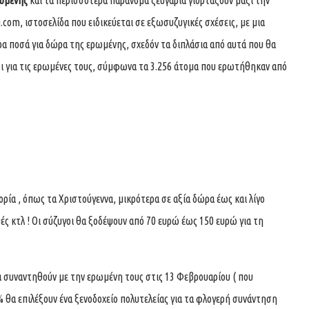
ωμένης
και τα περισσότερα παράνομα ζευγάρια γιορτάζουν μαζί την
n.com
, ιστοσελίδα που ειδικεύεται σε εξωσυζυγικές σχέσεις, με μια
ρα ποσά για δώρα της ερωμένης, σχεδόν τα διπλάσια από αυτά που θα
οι για τις ερωμένες τους, σύμφωνα τα 3.256 άτομα που ερωτήθηκαν από
τορία , όπως τα Χριστούγεννα, μικρότερα σε αξία δώρα έως και λίγο
ές κτλ ! Οι σύζυγοι θα ξοδέψουν από 70 ευρώ έως 150 ευρώ για τη
α συναντηθούν με την ερωμένη τους στις 13 Φεβρουαρίου ( που
% θα επιλέξουν ένα ξενοδοχείο πολυτελείας για τα φλογερή συνάντηση