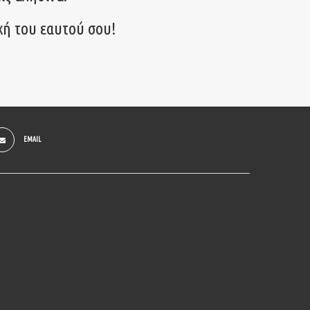
χή του εαυτού σου!
EMAIL