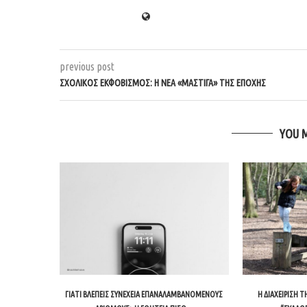
previous post
ΣΧΟΛΙΚΌΣ ΕΚΦΟΒΙΣΜΌΣ: Η ΝΈΑ «ΜΆΣΤΙΓΑ» ΤΗΣ ΕΠΟΧΉΣ
YOU 
ΓΙΑΤΊ ΒΛΈΠΕΙΣ ΣΥΝΈΧΕΙΑ ΕΠΑΝΑΛΑΜΒΑΝΌΜΕΝΟΥΣ
Η ΔΙΑΧΕΊΡΙΣΗ 