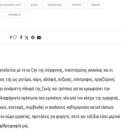
 VALENTINE’S DAY
ΔΩΡΑ
ΕΡΩΜΈΝΗΣ
ΖΕΥΓΆΡΙ
ΗΜΈΡΑ
ΧΡΉΜΑΤΑ
0
ολείται με το ευ ζην της σύγχρονης, σκεπτόμενης γυναίκας και οι
ους της ως μητέρα, κόρη, αδελφή, σύζυγος, σύντροφος, εργαζόμενη.
ην ευχάριστη πλευρά της ζωής και τρόπους για να ομορφαίνει την
νδιαφέροντα πρόσωπα που εμπνέουν, νέα από τον κόσμο της ομορφιάς,
χνών, συνταγές, συμβουλές κι αναλύσεις καθημερινών καταστάσεων
τον χώρο εργασίας, προτάσεις για φαγητό, ποτό και ταξίδια είναι μερικά
αρθρογραφία μας.