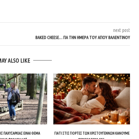
next post
BAKED CHEESE… ΓΙΑ ΤΗΝ ΗΜΈΡΑ ΤΟΥ ΑΓΊΟΥ ΒΑΛΕΝΤΊΝΟΥ
MAY ALSO LIKE
ΤΗΣ ΠΑΧΥΣΑΡΚΊΑΣ ΕΊΝΑΙ ΘΈΜΑ
ΓΙΑΤΊ ΣΤΙΣ ΓΙΟΡΤΈΣ ΤΩΝ ΧΡΙΣΤΟΥΓΈΝΝΩΝ ΚΆΝΟΥΜΕ