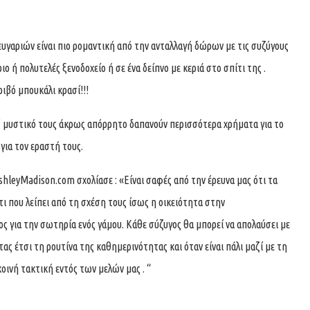
γαριών είναι πιο ρομαντική από την ανταλλαγή δώρων με τις συζύγους
ο ή πολυτελές ξενοδοχείο ή σε ένα δείπνο με κεριά στο σπίτι της .
ριβό μπουκάλι κρασί!!!
” μυστικό τους άκρως απόρρητο δαπανούν περισσότερα χρήματα για το
για τον εραστή τους.
shleyMadison.com
σχολίασε : «Είναι σαφές από την έρευνα μας ότι τα
τι που λείπει από τη σχέση τους ίσως η οικειότητα στην
ς για την σωτηρία ενός γάμου. Κάθε σύζυγος θα μπορεί να απολαύσει με
ας έτσι τη ρουτίνα της καθημερινότητας και όταν είναι πάλι μαζί με τη
 κοινή τακτική εντός των μελών μας . “