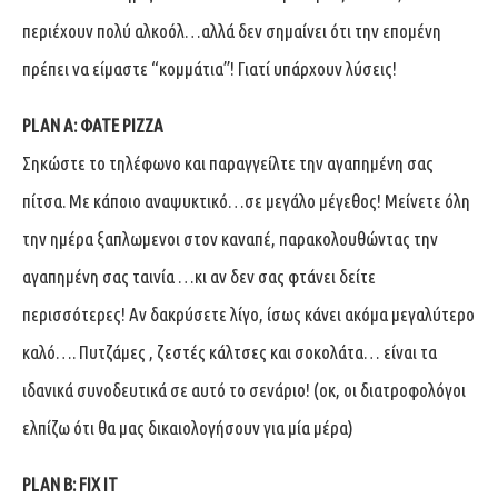
περιέχουν πολύ αλκοόλ…αλλά δεν σημαίνει ότι την επομένη
πρέπει να είμαστε “κομμάτια”! Γιατί υπάρχουν λύσεις!
PLAN A: ΦΑΤΕ PIZZA
Σηκώστε το τηλέφωνο και παραγγείλτε την αγαπημένη σας
πίτσα. Με κάποιο αναψυκτικό…σε μεγάλο μέγεθος! Μείνετε όλη
την ημέρα ξαπλωμενοι στον καναπέ, παρακολουθώντας την
αγαπημένη σας ταινία …κι αν δεν σας φτάνει δείτε
περισσότερες! Αν δακρύσετε λίγο, ίσως κάνει ακόμα μεγαλύτερο
καλό…. Πυτζάμες , ζεστές κάλτσες και σοκολάτα… είναι τα
ιδανικά συνοδευτικά σε αυτό το σενάριο! (οκ, οι διατροφολόγοι
ελπίζω ότι θα μας δικαιολογήσουν για μία μέρα)
PLAN B: FIX IT