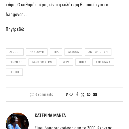
τώρα; Ο καθαρός αέρας είναι η καλύτερη θεραπεία για το
hangover…
Πηγή:
εδώ
ALCOOL
HANGOVER
TIPS
ΑΛΚΟΟΛ
ΑΝΤΙΜΕΤΩΠΙΣΗ
ΕΠΌΜΕΝΗ
ΚΑΘΑΡΌΣ ΑΈΡΑΣ
ΜΈΡΑ
ΠΊΤΣΑ
ΣΥΜΒΟΥΛΈΣ
ΤΡΌΠΟΙ
0 comments
0
ΚΑΤΕΡΊΝΑ ΜΑΝΤΆ
Είμαι δημοσιογράφος από το 2000, έχοντας