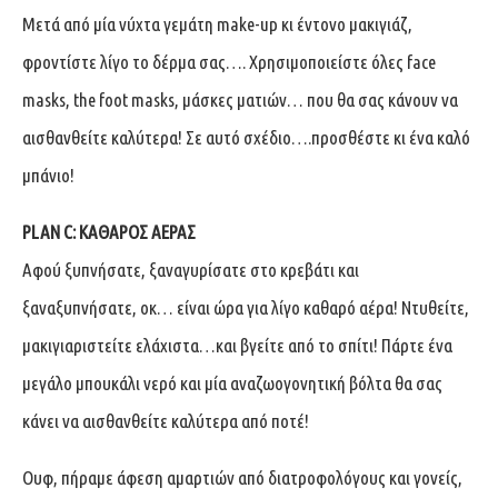
Μετά από μία νύχτα γεμάτη make-up κι έντονο μακιγιάζ,
φροντίστε λίγο το δέρμα σας…. Χρησιμοποιείστε όλες face
masks, the foot masks, μάσκες ματιών… που θα σας κάνουν να
αισθανθείτε καλύτερα! Σε αυτό σχέδιο….προσθέστε κι ένα καλό
μπάνιο!
PLAN C: ΚΑΘΑΡΟΣ ΑΕΡΑΣ
Αφού ξυπνήσατε, ξαναγυρίσατε στο κρεβάτι και
ξαναξυπνήσατε, οκ… είναι ώρα για λίγο καθαρό αέρα! Ντυθείτε,
μακιγιαριστείτε ελάχιστα…και βγείτε από το σπίτι! Πάρτε ένα
μεγάλο μπουκάλι νερό και μία αναζωογονητική βόλτα θα σας
κάνει να αισθανθείτε καλύτερα από ποτέ!
Ουφ, πήραμε άφεση αμαρτιών από διατροφολόγους και γονείς,