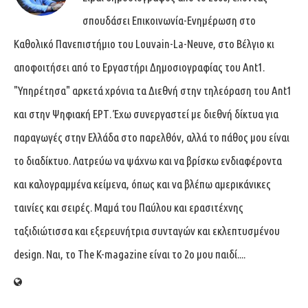
σπουδάσει Επικοινωνία-Ενημέρωση στο
Καθολικό Πανεπιστήμιο του Louvain-La-Neuve, στο Βέλγιο κι
αποφοιτήσει από το Εργαστήρι Δημοσιογραφίας του Ant1.
"Υπηρέτησα" αρκετά χρόνια τα Διεθνή στην τηλεόραση του Ant1
και στην Ψηφιακή ΕΡΤ. Έχω συνεργαστεί με διεθνή δίκτυα για
παραγωγές στην Ελλάδα στο παρελθόν, αλλά το πάθος μου είναι
το διαδίκτυο. Λατρεύω να ψάχνω και να βρίσκω ενδιαφέροντα
και καλογραμμένα κείμενα, όπως και να βλέπω αμερικάνικες
ταινίες και σειρές. Μαμά του Παύλου και ερασιτέχνης
ταξιδιώτισσα και εξερευνήτρια συνταγών και εκλεπτυσμένου
design. Ναι, το The K-magazine είναι το 2ο μου παιδί....