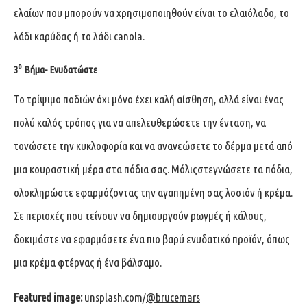
ελαίων που μπορούν να χρησιμοποιηθούν είναι το ελαιόλαδο, το
λάδι καρύδας ή το λάδι canola.
ο
3
Βήμα- Ενυδατώστε
Το τρίψιμο ποδιών όχι μόνο έχει καλή αίσθηση, αλλά είναι ένας
πολύ καλός τρόπος για να απελευθερώσετε την ένταση, να
τονώσετε την κυκλοφορία και να ανανεώσετε το δέρμα μετά από
μια κουραστική μέρα στα πόδια σας. Μόλιςστεγνώσετε τα πόδια,
ολοκληρώστε εφαρμόζοντας την αγαπημένη σας λοσιόν ή κρέμα.
Σε περιοχές που τείνουν να δημιουργούν ρωγμές ή κάλους,
δοκιμάστε να εφαρμόσετε ένα πιο βαρύ ενυδατικό προϊόν, όπως
μια κρέμα φτέρνας ή ένα βάλσαμο.
Featured image:
unsplash.com/
@brucemars