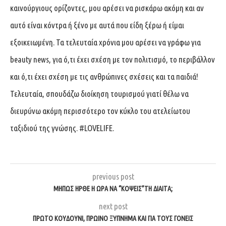
καινούργιους ορίζοντες, μου αρέσει να ρισκάρω ακόμη και αν
αυτό είναι κόντρα ή ξένο με αυτά που είδη ξέρω ή είμαι
εξοικειωμένη. Τα τελευταία χρόνια μου αρέσει να γράφω για
beauty news, για ό,τι έχει σχέση με τον πολιτισμό, το περιβάλλον
και ό,τι έχει σχέση με τις ανθρώπινες σχέσεις και τα παιδιά!
Τελευταία, σπουδάζω διοίκηση τουρισμού γιατί θέλω να
διευρύνω ακόμη περισσότερο τον κύκλο του ατελείωτου
ταξιδιού της γνώσης. #LOVELIFE.
previous post
ΜΗΠΩΣ ΗΡΘΕ Η ΩΡΑ ΝΑ “ΚΟΨΕΙΣ”ΤΗ ΔΙΑΙΤΑ;
next post
ΠΡΩΤΟ ΚΟΥΔΟΥΝΙ, ΠΡΩΙΝΟ ΞΥΠΝΗΜΑ ΚΑΙ ΓΙΑ ΤΟΥΣ ΓΟΝΕΙΣ