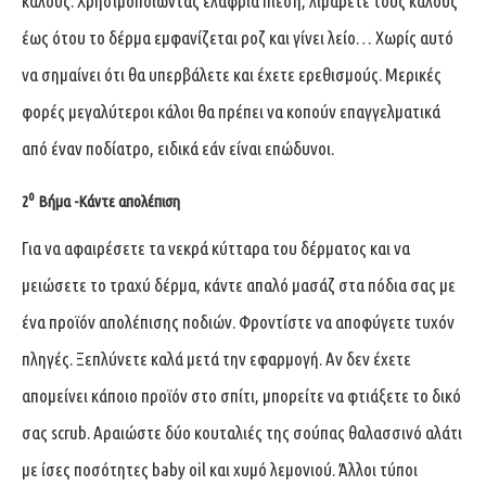
κάλους. Χρησιμοποιώντας ελαφριά πίεση, λιμάρετε τους κάλους
έως ότου το δέρμα εμφανίζεται ροζ και γίνει λείο… Χωρίς αυτό
να σημαίνει ότι θα υπερβάλετε και έχετε ερεθισμούς. Μερικές
φορές μεγαλύτεροι κάλοι θα πρέπει να κοπούν επαγγελματικά
από έναν ποδίατρο, ειδικά εάν είναι επώδυνοι.
ο
2
Βήμα -Κάντε απολέπιση
Για να αφαιρέσετε τα νεκρά κύτταρα του δέρματος και να
μειώσετε το τραχύ δέρμα, κάντε απαλό μασάζ στα πόδια σας με
ένα προϊόν απολέπισης ποδιών. Φροντίστε να αποφύγετε τυχόν
πληγές. Ξεπλύνετε καλά μετά την εφαρμογή. Αν δεν έχετε
απομείνει κάποιο προϊόν στο σπίτι, μπορείτε να φτιάξετε το δικό
σας scrub. Αραιώστε δύο κουταλιές της σούπας θαλασσινό αλάτι
με ίσες ποσότητες baby oil και χυμό λεμονιού. Άλλοι τύποι