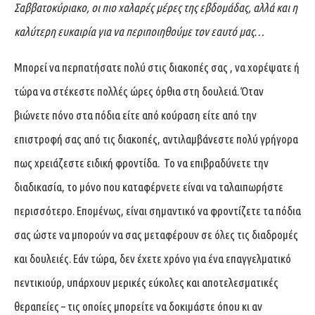
Σαββατοκύριακο, οι πιο χαλαρές μέρες της εβδομάδας, αλλά και η
καλύτερη ευκαιρία για να περιποιηθούμε τον εαυτό μας…
Μπορεί να περπατήσατε πολύ στις διακοπές σας , να χορέψατε ή
τώρα να στέκεστε πολλές ώρες όρθια στη δουλειά. Όταν
βιώνετε πόνο στα πόδια είτε από κούραση είτε από την
επιστροφή σας από τις διακοπές, αντιλαμβάνεστε πολύ γρήγορα
πως χρειάζεστε ειδική φροντίδα. Το να επιβραδύνετε την
διαδικασία, το μόνο που καταφέρνετε είναι να ταλαιπωρήστε
περισσότερο. Επομένως, είναι σημαντικό να φροντίζετε τα πόδια
σας ώστε να μπορούν να σας μεταφέρουν σε όλες τις διαδρομές
και δουλειές. Εάν τώρα, δεν έχετε χρόνο για ένα επαγγελματικό
πεντικιούρ, υπάρχουν μερικές εύκολες και αποτελεσματικές
θεραπείες – τις οποίες μπορείτε να δοκιμάστε όπου κι αν