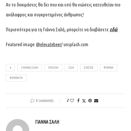
Αν το δοκιμάσεις θα δει που και εσύ θα νιώσεις κατευθείαν πιο
ανάλαφρος και συγκροτημένος άνθρωπος!
Περισσότερα για τη Γιάννα Σαλή, μπορείτε να διαβάσετε
εδώ
Featured image:
@elevatebeer
/ unsplash.com
6
ΓΙΆΝΝΑ ΣΑΛΉ
ΕΎΚΟΛΗ
ΖΩΉ
ΣΧΈΣΕΙΣ
ΨΈΜΜΑ
ΨΈΜΜΑΤΑ
0 comments
2
ΓΙΆΝΝΑ ΣΑΛΉ