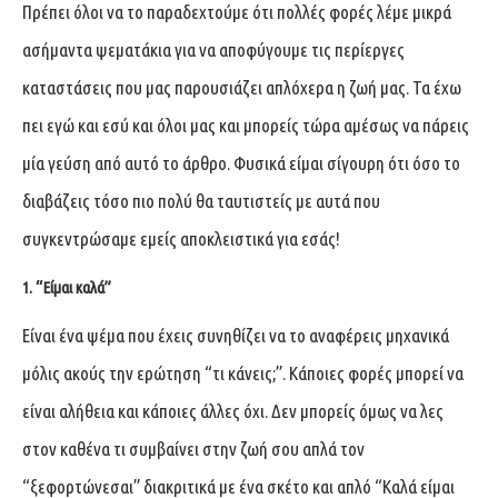
Πρέπει όλοι να το παραδεχτούμε ότι πολλές φορές λέμε μικρά
ασήμαντα ψεματάκια για να αποφύγουμε τις περίεργες
καταστάσεις που μας παρουσιάζει απλόχερα η ζωή μας. Τα έχω
πει εγώ και εσύ και όλοι μας και μπορείς τώρα αμέσως να πάρεις
μία γεύση από αυτό το άρθρο. Φυσικά είμαι σίγουρη ότι όσο το
διαβάζεις τόσο πιο πολύ θα ταυτιστείς με αυτά που
συγκεντρώσαμε εμείς αποκλειστικά για εσάς!
1. “Είμαι καλά”
Είναι ένα ψέμα που έχεις συνηθίζει να το αναφέρεις μηχανικά
μόλις ακούς την ερώτηση “τι κάνεις;”. Κάποιες φορές μπορεί να
είναι αλήθεια και κάποιες άλλες όχι. Δεν μπορείς όμως να λες
στον καθένα τι συμβαίνει στην ζωή σου απλά τον
“ξεφορτώνεσαι” διακριτικά με ένα σκέτο και απλό “Καλά είμαι