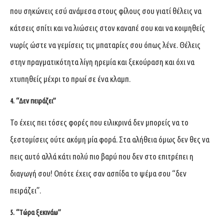
που σηκώνεις εσύ ανάμεσα στους φίλους σου γιατί θέλεις να
κάτσεις σπίτι και να λιώσεις στον καναπέ σου και να κοιμηθείς
νωρίς ώστε να γεμίσεις τις μπαταρίες σου όπως λένε. Θέλεις
στην πραγματικότητα λίγη ηρεμία και ξεκούραση και όχι να
χτυπηθείς μέχρι το πρωί σε ένα κλαμπ.
4. “Δεν πειράζει”
Το έχεις πει τόσες φορές που ειλικρινά δεν μπορείς να το
ξεστομίσεις ούτε ακόμη μία φορά. Στα αλήθεια όμως δεν θες να
πεις αυτό αλλά κάτι πολύ πιο βαρύ που δεν στο επιτρέπει η
διαγωγή σου! Οπότε έχεις σαν ασπίδα το ψέμα σου “δεν
πειράζει”.
5. “Τώρα ξεκινάω”