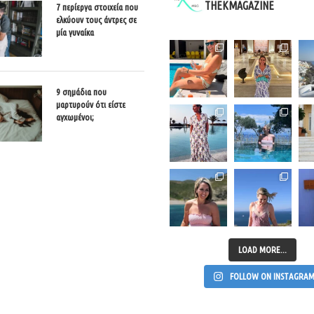
THEKMAGAZINE
7 περίεργα στοιχεία που
ελκύουν τους άντρες σε
μία γυναίκα
9 σημάδια που
μαρτυρούν ότι είστε
αγχωμένοι;
LOAD MORE...
FOLLOW ON INSTAGRA