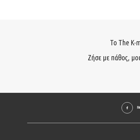
Το The K-m
Ζήσε με πάθος, μο
F