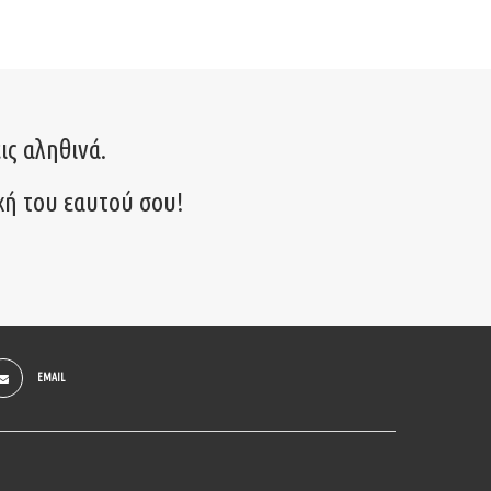
ις αληθινά.
χή του εαυτού σου!
EMAIL