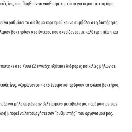
ικές ίνες που βοηθούν να νιώθουμε χορτάτοι για περισσότερη ώρα,
εί να ρυθμίσει το αίσθημα κορεσμού και να συμβάλει στη διατήρηση
λιμων βακτηρίων στο έντερο, που σχετίζονται με καλύτερη πέψη και
σιεύτηκε στο
Food Chemistry
, εξέτασε διάφορες ποικιλίες μήλων σε
ικές ίνες
, «ζυμώνονται» στο έντερο και τρέφουν τα φιλικά βακτήρια,
 πράσινα μήλα εμφάνισαν βελτιωμένο μεταβολισμό, παρόμοιο με των
ή μπορεί να λειτουργήσει σαν “ρυθμιστής” του οργανισμού μας.