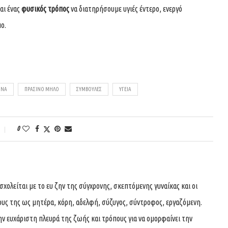
αι ένας
φυσικός τρόπος
να διατηρήσουμε υγιές έντερο, ενεργό
ο.
ΊΝΑ
ΠΡΆΣΙΝΟ ΜΉΛΟ
ΣΥΜΒΟΥΛΈΣ
ΥΓΕΊΑ
0
ολείται με το ευ ζην της σύγχρονης, σκεπτόμενης γυναίκας και οι
ους της ως μητέρα, κόρη, αδελφή, σύζυγος, σύντροφος, εργαζόμενη.
ην ευχάριστη πλευρά της ζωής και τρόπους για να ομορφαίνει την