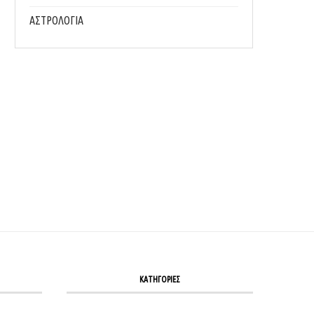
ΑΣΤΡΟΛΟΓΙΑ
ΤΙ ΝΑ ΤΡΩΣ ΣΤΗΝ ΠΑΡΑΛΊΑ ΓΙΑ ΝΑ ΑΠΟΦΎΓΕΙΣ...
ΒΆΖΟΥΜΕ ΤΟΥΣ ΗΛΕΚΤΡΟΛΎΤΕΣ 
ΚΑΘΗΜΕΡΙΝΌΤΗΤΑ ΜΑΣ!
28/07/2026
27/07/2026
ΚΑΤΗΓΟΡΙΕΣ