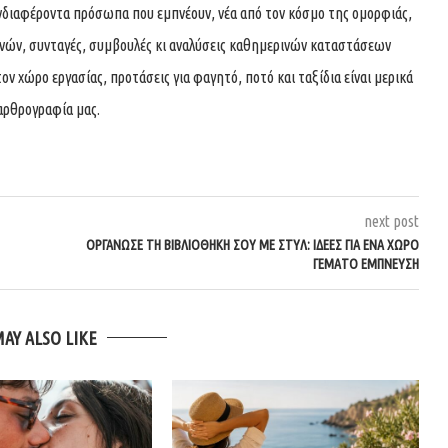
νδιαφέροντα πρόσωπα που εμπνέουν, νέα από τον κόσμο της ομορφιάς,
χνών, συνταγές, συμβουλές κι αναλύσεις καθημερινών καταστάσεων
τον χώρο εργασίας, προτάσεις για φαγητό, ποτό και ταξίδια είναι μερικά
αρθρογραφία μας.
next post
ΟΡΓΆΝΩΣΕ ΤΗ ΒΙΒΛΙΟΘΉΚΗ ΣΟΥ ΜΕ ΣΤΥΛ: ΙΔΈΕΣ ΓΙΑ ΈΝΑ ΧΏΡΟ
ΓΕΜΆΤΟ ΈΜΠΝΕΥΣΗ
MAY ALSO LIKE