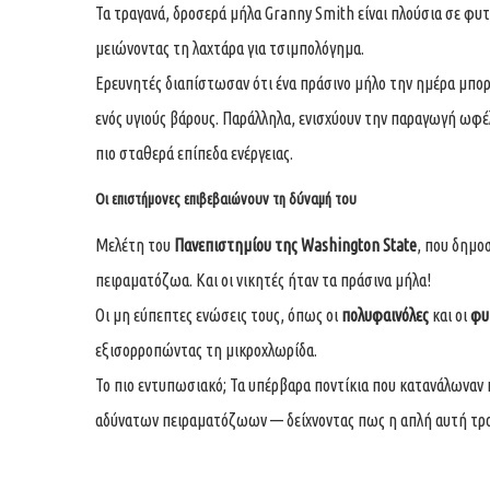
Τα τραγανά, δροσερά μήλα Granny Smith είναι πλούσια σε φυτ
μειώνοντας τη λαχτάρα για τσιμπολόγημα.
Ερευνητές διαπίστωσαν ότι ένα πράσινο μήλο την ημέρα μπορ
ενός υγιούς βάρους. Παράλληλα, ενισχύουν την παραγωγή ωφέ
πιο σταθερά επίπεδα ενέργειας.
Οι επιστήμονες επιβεβαιώνουν τη δύναμή του
Μελέτη του
Πανεπιστημίου της Washington State
, που δημο
πειραματόζωα. Και οι νικητές ήταν τα πράσινα μήλα!
Οι μη εύπεπτες ενώσεις τους, όπως οι
πολυφαινόλες
και οι
φυτ
εξισορροπώντας τη μικροχλωρίδα.
Το πιο εντυπωσιακό; Τα υπέρβαρα ποντίκια που κατανάλωναν
αδύνατων πειραματόζωων — δείχνοντας πως η απλή αυτή τροφ